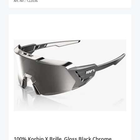
Art.-Nr.:
122036
100% Korbin X Brille, Gloss Black Chrome,