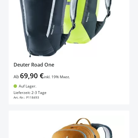
Deuter Road One
69,90 €
Ab
inkl. 19% Mwst.
Auf Lager.
In den Warenkorb
Lieferzeit: 2-3 Tage
Art.-Nr.:
P118493