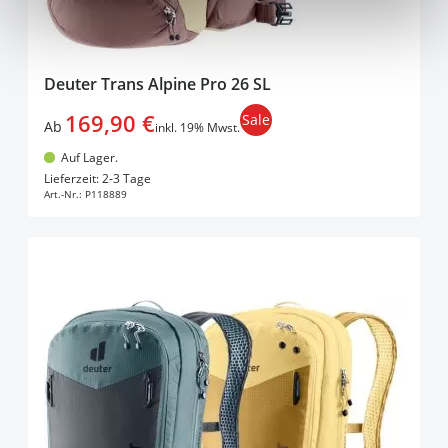
Deuter Trans Alpine Pro 26 SL
169,90 €
Sale
Ab
inkl. 19% Mwst.
Auf Lager.
In den Warenkorb
Lieferzeit: 2-3 Tage
Art.-Nr.:
P118889