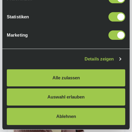
320,00 €
Ab
inkl. 19% Mwst.
Auf Lager.
Statistiken
In den Warenkorb
Lieferzeit: 2-3 Tage
Art.-Nr.:
P119612
Marketing
Details zeigen
Alle zulassen
Auswahl erlauben
Ablehnen