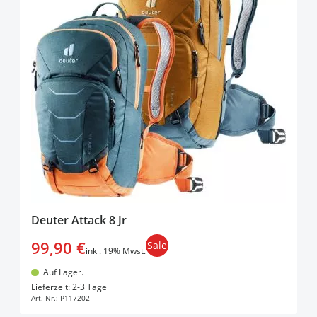
Deuter Attack 8 Jr
99,90 €
Sale
inkl. 19% Mwst.
Auf Lager.
In den Warenkorb
Lieferzeit: 2-3 Tage
Art.-Nr.:
P117202