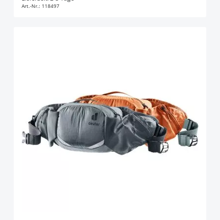
Art.-Nr.:
118497