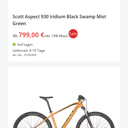
Scott Aspect 930 Iridium Black Swamp Mist
Green
799,00 €
Sale
Ab
inkl. 19% Mwst.
Auf Lager.
In den Warenkorb
Lieferzeit: 4-10 Tage
Art.-Nr.:
P109399