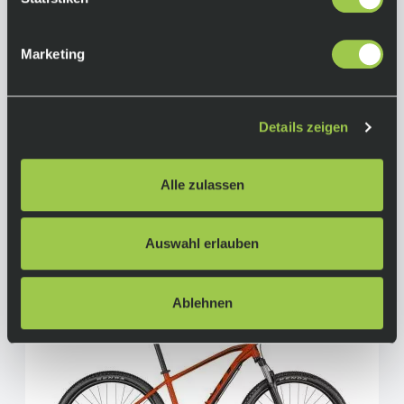
Marketing
Scott Aspect 940 Granite Black Red
699,00 €
Sale
Details zeigen
inkl. 19% Mwst.
Auf Lager.
In den Warenkorb
Lieferzeit: 4-10 Tage
Alle zulassen
Art.-Nr.:
P108345
Auswahl erlauben
Ablehnen