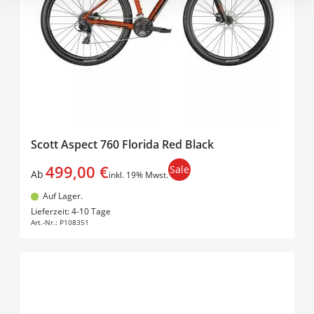
Scott Aspect 760 Florida Red Black
499,00 €
Sale
Ab
inkl. 19% Mwst.
Auf Lager.
In den Warenkorb
Lieferzeit: 4-10 Tage
Art.-Nr.:
P108351