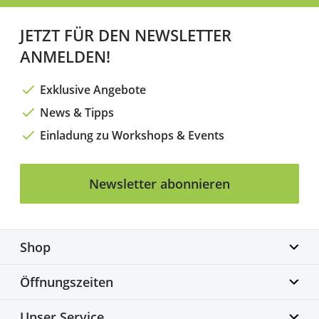
JETZT FÜR DEN NEWSLETTER
ANMELDEN!
Exklusive Angebote
News & Tipps
Einladung zu Workshops & Events
Newsletter abonnieren
Shop
Biketime GmbH
Öffnungszeiten
Alter Flughafen 7a
30179 Hannover
Montag geschlossen
Unser Service