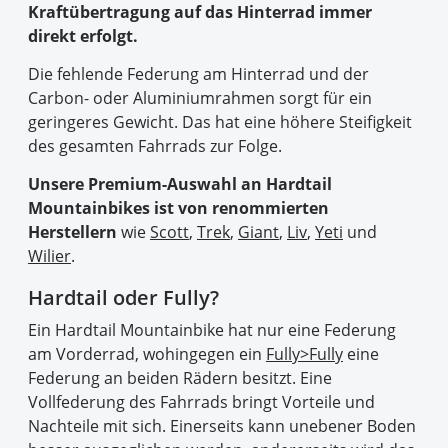
Kraftübertragung auf das Hinterrad immer
direkt erfolgt.
Die fehlende Federung am Hinterrad und der
Carbon- oder Aluminiumrahmen sorgt für ein
geringeres Gewicht. Das hat eine höhere Steifigkeit
des gesamten Fahrrads zur Folge.
Unsere Premium-Auswahl an Hardtail
Mountainbikes ist von renommierten
Herstellern
wie
Scott
,
Trek
,
Giant
,
Liv
,
Yeti
und
Wilier
.
Hardtail oder Fully?
Ein Hardtail Mountainbike hat nur eine Federung
am Vorderrad, wohingegen ein
Fully>Fully
eine
Federung an beiden Rädern besitzt. Eine
Vollfederung des Fahrrads bringt Vorteile und
Nachteile mit sich. Einerseits kann unebener Boden