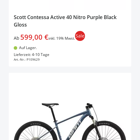
Scott Contessa Active 40 Nitro Purple Black
Gloss
599,00 €
Sale
Ab
inkl. 19% Mwst.
Auf Lager.
In den Warenkorb
Lieferzeit: 4-10 Tage
Art.-Nr.:
P109629