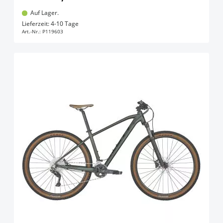
Auf Lager.
In den Warenkorb
Lieferzeit: 4-10 Tage
Art.-Nr.:
P119603