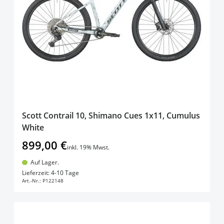
filter
products available
Auf Lager (grün)
(
13
)
products availabl
Derzeit nicht lieferbar (rot)
(
1
)
Scott Contrail 10, Shimano Cues 1x11, Cumulus
White
899,00 €
inkl. 19% Mwst.
Auf Lager.
In den Warenkorb
Lieferzeit: 4-10 Tage
Art.-Nr.:
P122148