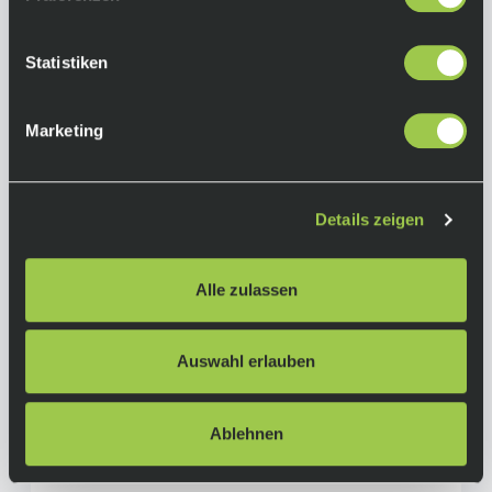
Statistiken
Marketing
Details zeigen
Santa Cruz Vala 70 C MX, Sram 70 Eagle T-Type,
Alle zulassen
Gloss Grey
6.999,00 €
Sale
Ab
inkl. 19% Mwst.
Auswahl erlauben
Auf Lager.
In den Warenkorb
Lieferzeit: 4-10 Tage
Art.-Nr.:
P119579
Ablehnen