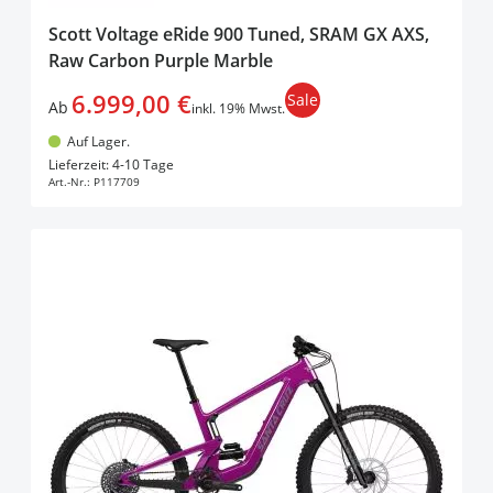
Scott Voltage eRide 900 Tuned, SRAM GX AXS,
Raw Carbon Purple Marble
6.999,00 €
Sale
Ab
inkl. 19% Mwst.
Auf Lager.
In den Warenkorb
Lieferzeit: 4-10 Tage
Art.-Nr.:
P117709