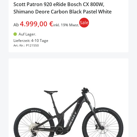
Scott Patron 920 eRide Bosch CX 800W,
Shimano Deore Carbon Black Pastel White
4.999,00 €
Sale
Ab
inkl. 19% Mwst.
Auf Lager.
In den Warenkorb
Lieferzeit: 4-10 Tage
Art.-Nr.:
P121550