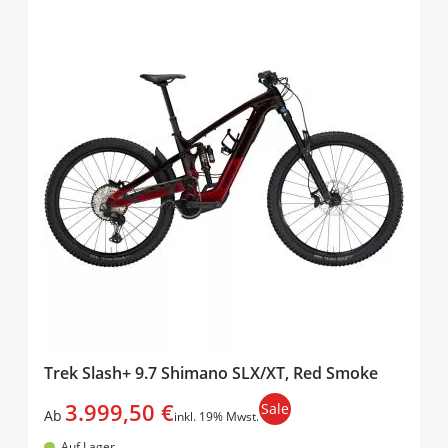
Trek Slash+ 9.7 Shimano SLX/XT, Red Smoke
3.999,50 €
Sale
Ab
inkl. 19% Mwst.
Auf Lager.