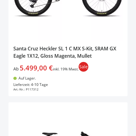
Santa Cruz Heckler SL 1 C MX S-Kit, SRAM GX
Eagle 1X12, Gloss Magenta, Mullet
5.499,00 €
Sale
Ab
inkl. 19% Mwst.
Auf Lager.
In den Warenkorb
Lieferzeit: 4-10 Tage
Art.-Nr.:
P117312