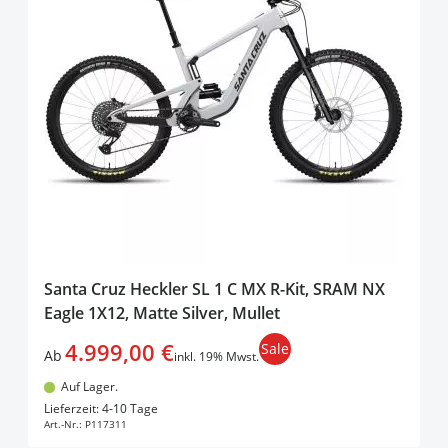
Santa Cruz Heckler SL 1 C MX R-Kit, SRAM NX
Eagle 1X12, Matte Silver, Mullet
4.999,00 €
Sale
Ab
inkl. 19% Mwst.
Auf Lager.
In den Warenkorb
Lieferzeit: 4-10 Tage
Art.-Nr.:
P117311