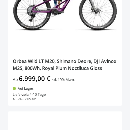
products available
Auf Lager (grün)
(
33
)
products availabl
Derzeit nicht lieferbar (rot)
(
9
)
Orbea Wild LT M20, Shimano Deore, DJI Avinox
M2S, 800Wh, Royal Plum Noctiluca Gloss
6.999,00 €
Ab
inkl. 19% Mwst.
Auf Lager.
In den Warenkorb
Lieferzeit: 4-10 Tage
Art.-Nr.:
P122401