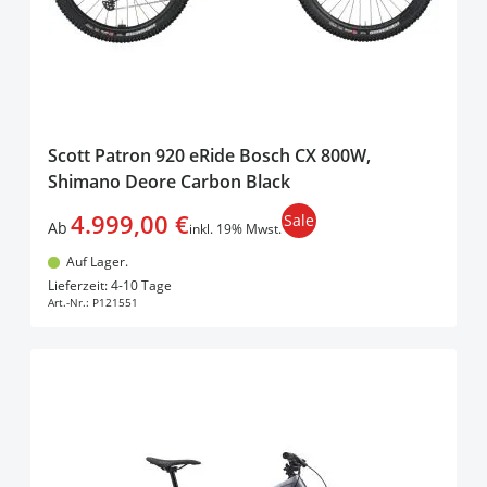
Scott Patron 920 eRide Bosch CX 800W,
Shimano Deore Carbon Black
4.999,00 €
Sale
Ab
inkl. 19% Mwst.
Auf Lager.
In den Warenkorb
Lieferzeit: 4-10 Tage
Art.-Nr.:
P121551