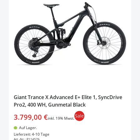
Giant Trance X Advanced E+ Elite 1, SyncDrive
Pro2, 400 WH, Gunmetal Black
3.799,00 €
Sale
inkl. 19% Mwst.
Auf Lager.
In den Warenkorb
Lieferzeit: 4-10 Tage
Art.-Nr.:
P114576