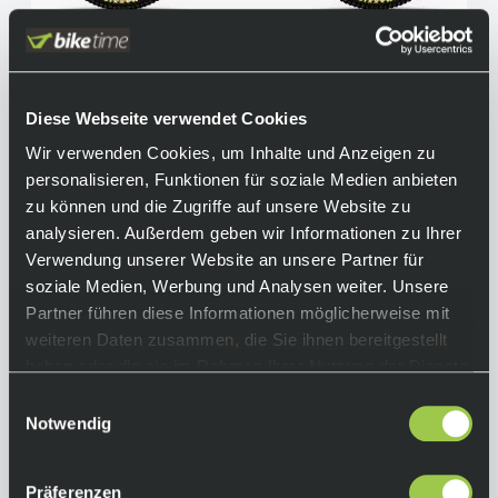
Diese Webseite verwendet Cookies
Santa Cruz Bullit 70 C MX, Sram 70 Eagle T-
Wir verwenden Cookies, um Inhalte und Anzeigen zu
Type, Gloss Black
personalisieren, Funktionen für soziale Medien anbieten
6.299,00 €
Sale
inkl. 19% Mwst.
zu können und die Zugriffe auf unsere Website zu
analysieren. Außerdem geben wir Informationen zu Ihrer
Auf Lager.
In den Warenkorb
Verwendung unserer Website an unsere Partner für
Lieferzeit: 4-10 Tage
Art.-Nr.:
P119586
soziale Medien, Werbung und Analysen weiter. Unsere
Partner führen diese Informationen möglicherweise mit
weiteren Daten zusammen, die Sie ihnen bereitgestellt
haben oder die sie im Rahmen Ihrer Nutzung der Dienste
gesammelt haben.
Einwilligungsauswahl
Notwendig
Präferenzen