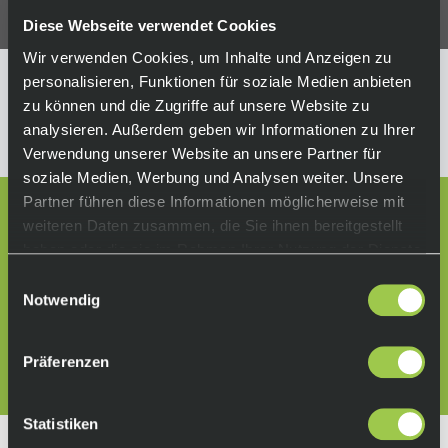
Diese Webseite verwendet Cookies
Wir verwenden Cookies, um Inhalte und Anzeigen zu
personalisieren, Funktionen für soziale Medien anbieten
Wir können keine Produkte entsprechend
zu können und die Zugriffe auf unsere Website zu
dieser Auswahl finden
analysieren. Außerdem geben wir Informationen zu Ihrer
Verwendung unserer Website an unsere Partner für
soziale Medien, Werbung und Analysen weiter. Unsere
Partner führen diese Informationen möglicherweise mit
Lass dich beraten:
weiteren Daten zusammen, die Sie ihnen bereitgestellt
+49 511 67998300
haben oder die sie im Rahmen Ihrer Nutzung der Dienste
gesammelt haben.
Folge uns auf:
Einwilligungsauswahl
Notwendig
Anfahrt
(Karte öffnen)
Präferenzen
Statistiken