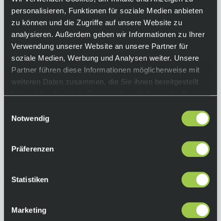
personalisieren, Funktionen für soziale Medien anbieten
zu können und die Zugriffe auf unsere Website zu
analysieren. Außerdem geben wir Informationen zu Ihrer
Verwendung unserer Website an unsere Partner für
soziale Medien, Werbung und Analysen weiter. Unsere
Partner führen diese Informationen möglicherweise mit
weiteren Daten zusammen, die Sie ihnen bereitgestellt
Scott il Doppio Plus Helm mit Rücklicht Granit
haben oder die sie im Rahmen Ihrer Nutzung der Dienste
Black
gesammelt haben.
Einwilligungsauswahl
Notwendig
89,90 €
Sale
Ab
inkl. 19% Mwst.
Auf Lager.
In den Warenkorb
Präferenzen
Lieferzeit: 2-3 Tage
Art.-Nr.:
P115433
Statistiken
Marketing