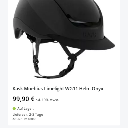
Kask Moebius Limelight WG11 Helm Onyx
99,90 €
inkl. 19% Mwst.
Auf Lager.
In den Warenkorb
Lieferzeit: 2-3 Tage
Art.-Nr.:
P118868