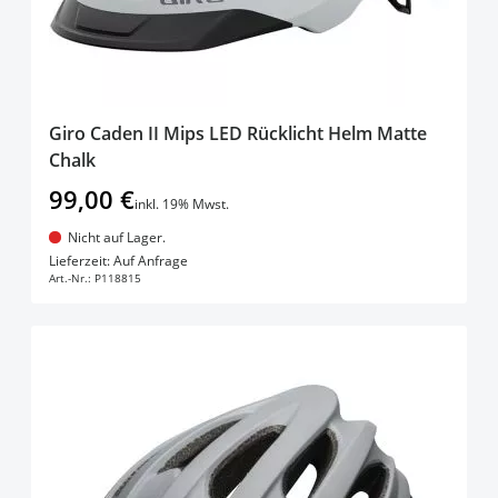
Giro Caden II Mips LED Rücklicht Helm Matte
Chalk
99,00 €
inkl. 19% Mwst.
Nicht auf Lager.
In den Warenkorb
Lieferzeit: Auf Anfrage
Art.-Nr.:
P118815