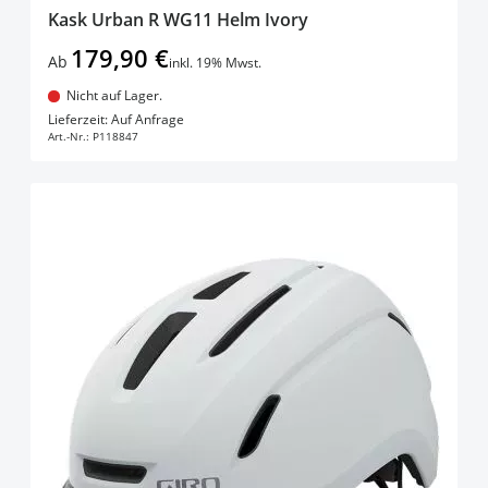
Kask Urban R WG11 Helm Ivory
179,90 €
Ab
inkl. 19% Mwst.
Nicht auf Lager.
In den Warenkorb
Lieferzeit: Auf Anfrage
Art.-Nr.:
P118847