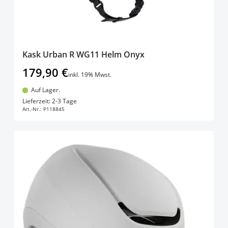
Kask Urban R WG11 Helm Onyx
179,90 €
inkl. 19% Mwst.
Auf Lager.
In den Warenkorb
Lieferzeit: 2-3 Tage
Art.-Nr.:
P118845