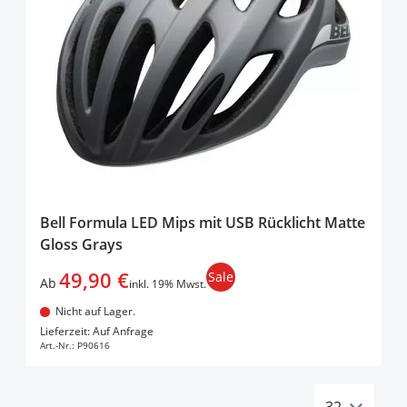
Bell Formula LED Mips mit USB Rücklicht Matte
Gloss Grays
49,90 €
Sale
Ab
inkl. 19% Mwst.
Nicht auf Lager.
In den Warenkorb
Lieferzeit: Auf Anfrage
Art.-Nr.:
P90616