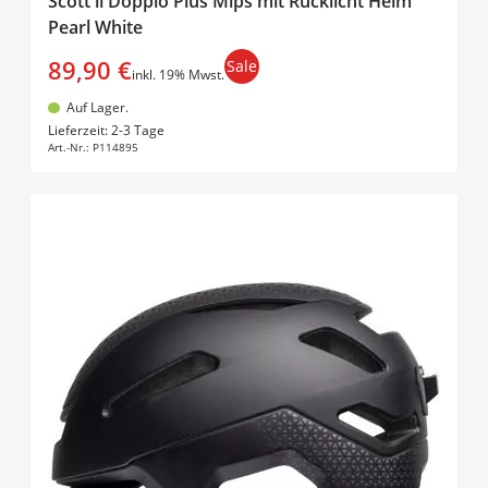
Scott il Doppio Plus Mips mit Rücklicht Helm
Pearl White
89,90 €
Sale
inkl. 19% Mwst.
Auf Lager.
In den Warenkorb
Lieferzeit: 2-3 Tage
Art.-Nr.:
P114895