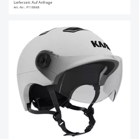
In den Warenkorb
Lieferzeit: Auf Anfrage
Art.-Nr.:
P118848