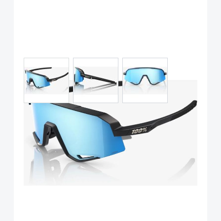
View larger image
View larger image
View larger image
100% Slendale Brille, Matte
Black, Hiper Blue Multilayer
Lens
Art.-Nr.
117242
UVP
129,00 €