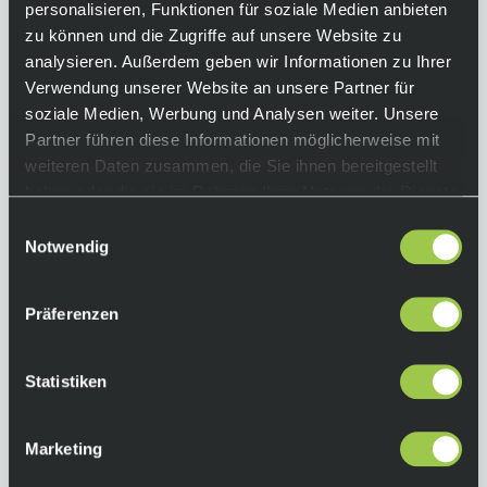
personalisieren, Funktionen für soziale Medien anbieten
tragen lässt und dabei stilvoll bleibt. Die
zu können und die Zugriffe auf unsere Website zu
Schutzlinse der Brille fügt sich nahtlos in den
analysieren. Außerdem geben wir Informationen zu Ihrer
leichten Rahmen ein und bietet dir eine
Verwendung unserer Website an unsere Partner für
komfortable Passform zu einem
soziale Medien, Werbung und Analysen weiter. Unsere
erschwinglichen Preis.
Partner führen diese Informationen möglicherweise mit
weiteren Daten zusammen, die Sie ihnen bereitgestellt
Equipment
haben oder die sie im Rahmen Ihrer Nutzung der Dienste
gesammelt haben.
Einwilligungsauswahl
Funktionen:
Notwendig
• Lichtdurchlässigkeit: 12%
• Objektivfilter: Kat. 3
• Ultra-HD-Linsen aus bruchsicherem und
Präferenzen
schlagfestem Polycarbonat
• zylindrische Schutzlinse mit 5,5-Basis für
Statistiken
verbesserte periphere Sicht und Schutz
• 100% UV-Schutz
Marketing
Farbe:
Matte Black