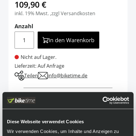
109,90 €
inkl. 19% Mwst. ,zzgl Versandkosten
Anzahl
Menge
In den Warenkorb
Nicht auf Lager.
Lieferzeit: Auf Anfrage
Teilen
info@biketime.de
Informationen
Das Design der 100% Slendale vereint zeitlose
Ästhetik mit moderner Funktionalität. Das
Diese Webseite verwendet Cookies
Ergebnis ist eine schlankere und leichtere
Wir verwenden Cookies, um Inhalte und Anzeigen zu
Sonnenbrille, die sich mühelos auf dem Trail