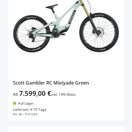
Scott Gambler RC Mistyade Green
7.599,00 €
Ab
inkl. 19% Mwst.
Auf Lager.
In den Warenkorb
Lieferzeit: 4-10 Tage
Art.-Nr.:
P121263