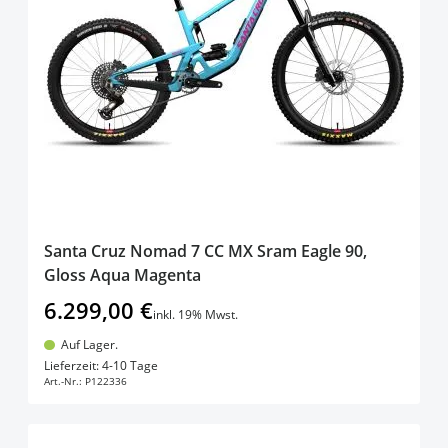
filter
products available
Auf Lager (grün)
(
11
)
products availabl
Derzeit nicht lieferbar (rot)
(
7
)
Santa Cruz Nomad 7 CC MX Sram Eagle 90,
Gloss Aqua Magenta
6.299,00 €
inkl. 19% Mwst.
Auf Lager.
In den Warenkorb
Lieferzeit: 4-10 Tage
Art.-Nr.:
P122336