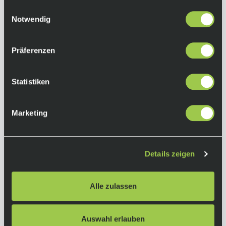
gesammelt haben.
Einwilligungsauswahl
Notwendig
Santa Cruz Megatower 1 C S-Kit Sram GX Eagle
MY22 Storm Grey
Präferenzen
2.999,50 €
Sale
Ab
inkl. 19% Mwst.
Auf Lager.
Statistiken
In den Warenkorb
Lieferzeit: 4-10 Tage
Art.-Nr.:
P108904
Marketing
Details zeigen
Alle zulassen
Auswahl erlauben