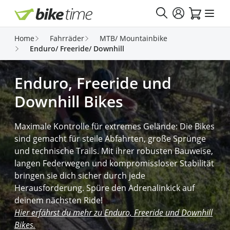
Direkt zum Inhalt
Home
Fahrräder
MTB/ Mountainbike
Enduro/ Freeride/ Downhill
Enduro, Freeride und
Downhill Bikes
Maximale Kontrolle für extremes Gelände: Die Bikes
sind gemacht für steile Abfahrten, große Sprünge
und technische Trails. Mit ihrer robusten Bauweise,
langen Federwegen und kompromissloser Stabilität
bringen sie dich sicher durch jede
Herausforderung. Spüre den Adrenalinkick auf
deinem nächsten Ride!
Hier erfährst du mehr zu Enduro, Freeride und Downhill
Bikes.