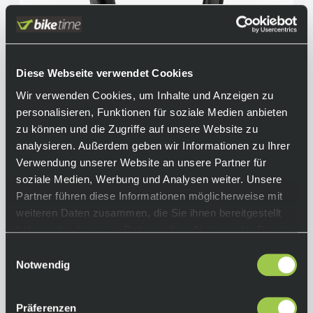
Cadex Classics Tubeless Reifen, Race Shield+,
170 Tpi SRC, Schwarz
69,90 €
Ab
inkl. 19% Mwst.
Diese Webseite verwendet Cookies
Nicht auf Lager.
In den Warenkorb
Wir verwenden Cookies, um Inhalte und Anzeigen zu
Lieferzeit: Auf Anfrage
personalisieren, Funktionen für soziale Medien anbieten
Art.-Nr.:
P112666
zu können und die Zugriffe auf unsere Website zu
analysieren. Außerdem geben wir Informationen zu Ihrer
Verwendung unserer Website an unsere Partner für
soziale Medien, Werbung und Analysen weiter. Unsere
Partner führen diese Informationen möglicherweise mit
weiteren Daten zusammen, die Sie ihnen bereitgestellt
haben oder die sie im Rahmen Ihrer Nutzung der Dienste
gesammelt haben.
Einwilligungsauswahl
Notwendig
Präferenzen