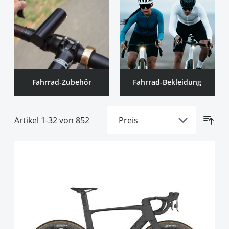
products available
Contec
(
3
)
zeige mehr+
Fahrrad-Zubehör
Fahrrad-Bekleidung
Artikel
1
-
32
von
852