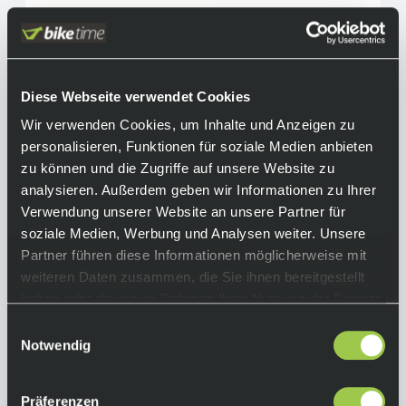
Wilier Granturismo SLR, Shimano Dura Ace Di2,
SLR38 Wheels, Faded Red White Glossy
Diese Webseite verwendet Cookies
7.999,00 €
Sale
Ab
inkl. 19% Mwst.
Wir verwenden Cookies, um Inhalte und Anzeigen zu
Auf Lager.
personalisieren, Funktionen für soziale Medien anbieten
In den Warenkorb
Lieferzeit: 4-10 Tage
zu können und die Zugriffe auf unsere Website zu
Art.-Nr.:
P113164
analysieren. Außerdem geben wir Informationen zu Ihrer
Verwendung unserer Website an unsere Partner für
soziale Medien, Werbung und Analysen weiter. Unsere
Partner führen diese Informationen möglicherweise mit
weiteren Daten zusammen, die Sie ihnen bereitgestellt
haben oder die sie im Rahmen Ihrer Nutzung der Dienste
gesammelt haben.
Einwilligungsauswahl
Notwendig
Präferenzen