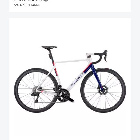
Art.-Nr.:
P114666