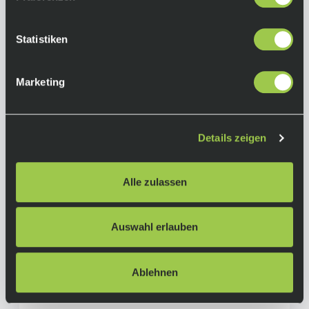
Statistiken
Marketing
Wilier Filante SLR B.R.G.Unlimited, Sram Red
Details zeigen
AXS, Miche Kleos 50 Aero, 54cm M
7.999,00 €
Sale
inkl. 19% Mwst.
Alle zulassen
Nicht auf Lager.
In den Warenkorb
Lieferzeit: Auf Anfrage
Art.-Nr.:
116820
Auswahl erlauben
Ablehnen