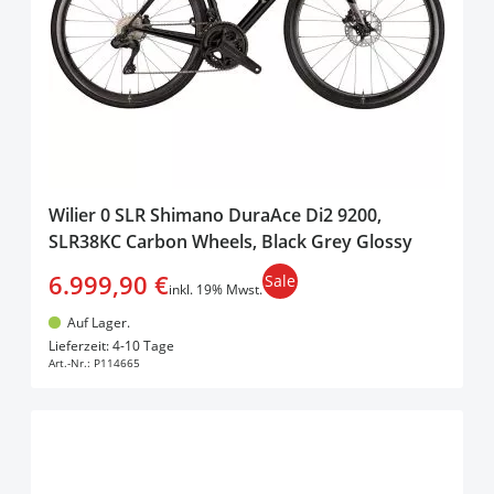
Wilier 0 SLR Shimano DuraAce Di2 9200,
SLR38KC Carbon Wheels, Black Grey Glossy
6.999,90 €
Sale
inkl. 19% Mwst.
Auf Lager.
In den Warenkorb
Lieferzeit: 4-10 Tage
Art.-Nr.:
P114665