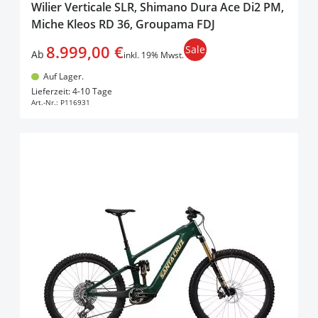
Wilier Verticale SLR, Shimano Dura Ace Di2 PM,
Miche Kleos RD 36, Groupama FDJ
8.999,00 €
Sale
Ab
inkl. 19% Mwst.
Auf Lager.
In den Warenkorb
Lieferzeit: 4-10 Tage
Art.-Nr.:
P116931