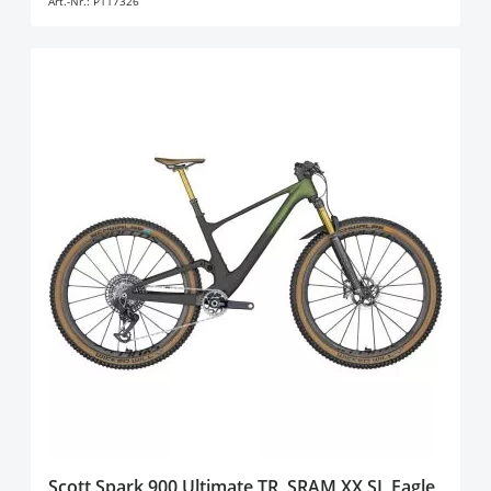
Art.-Nr.:
P117326
Scott Spark 900 Ultimate TR, SRAM XX SL Eagle