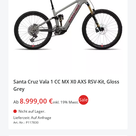
Santa Cruz Vala 1 CC MX X0 AXS RSV-Kit, Gloss
Grey
8.999,00 €
Sale
Ab
inkl. 19% Mwst.
Nicht auf Lager.
In den Warenkorb
Lieferzeit: Auf Anfrage
Art.-Nr.:
P117830