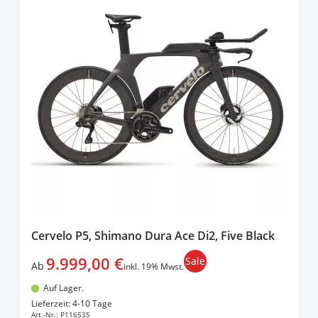
Cervelo P5, Shimano Dura Ace Di2, Five Black
9.999,00 €
Sale
Ab
inkl. 19% Mwst.
Auf Lager.
In den Warenkorb
Lieferzeit: 4-10 Tage
Art.-Nr.:
P116535