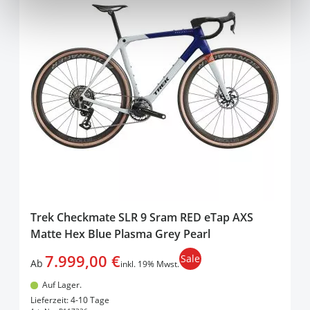
Trek Checkmate SLR 9 Sram RED eTap AXS
Matte Hex Blue Plasma Grey Pearl
7.999,00 €
Sale
Ab
inkl. 19% Mwst.
Auf Lager.
In den Warenkorb
Lieferzeit: 4-10 Tage