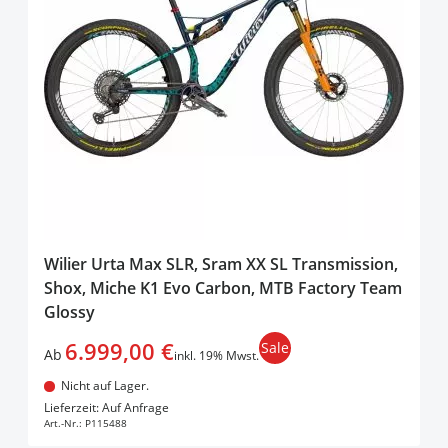
Wilier Urta Max SLR, Sram XX SL Transmission,
Shox, Miche K1 Evo Carbon, MTB Factory Team
Glossy
6.999,00 €
Sale
Ab
inkl. 19% Mwst.
Nicht auf Lager.
In den Warenkorb
Lieferzeit: Auf Anfrage
Art.-Nr.:
P115488