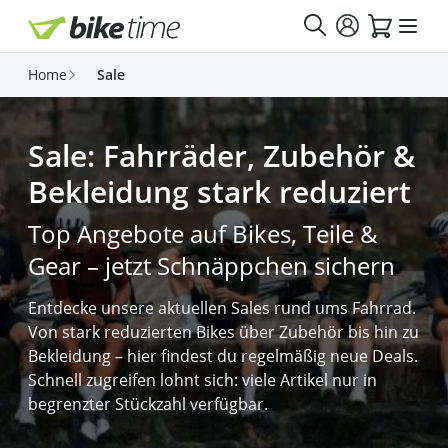
Direkt zum Inhalt
Home
Sale
Sale: Fahrräder, Zubehör &
Bekleidung stark reduziert
Top Angebote auf Bikes, Teile &
Gear – jetzt Schnäppchen sichern
Entdecke unsere aktuellen Sales rund ums Fahrrad.
Von stark reduzierten Bikes über Zubehör bis hin zu
Bekleidung – hier findest du regelmäßig neue Deals.
Schnell zugreifen lohnt sich: viele Artikel nur in
begrenzter Stückzahl verfügbar.