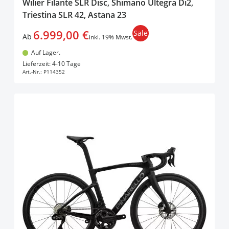
Wilier Filante SLR Disc, Shimano Ultegra Di2,
Triestina SLR 42, Astana 23
6.999,00 €
Sale
Ab
inkl. 19% Mwst.
Auf Lager.
In den Warenkorb
Lieferzeit: 4-10 Tage
Art.-Nr.:
P114352