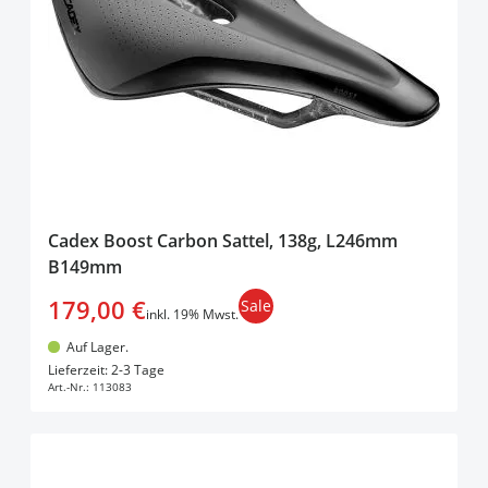
Cadex Boost Carbon Sattel, 138g, L246mm
B149mm
179,00 €
Sale
inkl. 19% Mwst.
Auf Lager.
In den Warenkorb
Lieferzeit: 2-3 Tage
Art.-Nr.:
113083