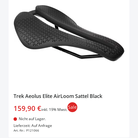
Trek Aeolus Elite AirLoom Sattel Black
159,90 €
Sale
inkl. 19% Mwst.
Nicht auf Lager.
In den Warenkorb
Lieferzeit: Auf Anfrage
Art.-Nr.:
P121066