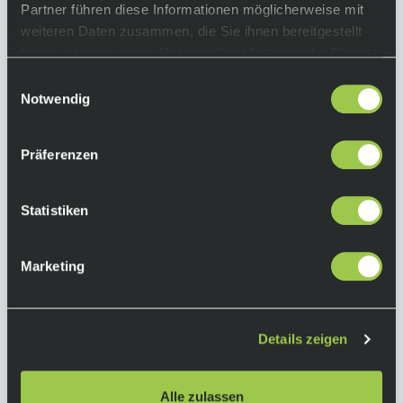
Partner führen diese Informationen möglicherweise mit
weiteren Daten zusammen, die Sie ihnen bereitgestellt
haben oder die sie im Rahmen Ihrer Nutzung der Dienste
gesammelt haben.
Einwilligungsauswahl
Trek Aeolus Pro AirLoom Sattel Black
Notwendig
199,90 €
Sale
inkl. 19% Mwst.
Präferenzen
Nicht auf Lager.
In den Warenkorb
Lieferzeit: Auf Anfrage
Art.-Nr.:
P121103
Statistiken
Marketing
Details zeigen
Alle zulassen