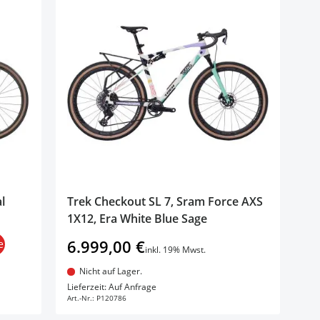
l
Trek Checkout SL 7, Sram Force AXS
1X12, Era White Blue Sage
6.999,00 €
e
inkl. 19% Mwst.
Nicht auf Lager.
In den Warenkorb
Lieferzeit: Auf Anfrage
Art.-Nr.:
P120786