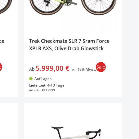
ce
Trek Checkmate SLR 7 Sram Force
XPLR AXS, Olive Drab Glowstick
5.999,00 €
e
Sale
Ab
inkl. 19% Mwst.
Auf Lager.
In den Warenkorb
Lieferzeit: 4-10 Tage
Art.-Nr.:
P117999