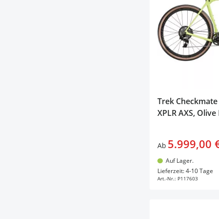
Trek Checkmate
XPLR AXS, Olive
5.999,00 
Ab
Auf Lager.
In d
Lieferzeit: 4-10 Tage
Art.-Nr.:
P117603