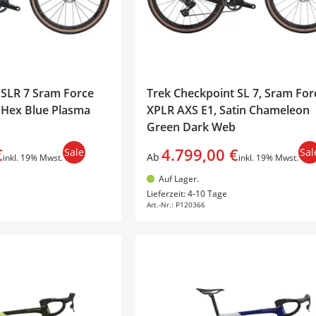
SLR 7 Sram Force
Trek Checkpoint SL 7, Sram For
 Hex Blue Plasma
XPLR AXS E1, Satin Chameleon
Green Dark Web
€
4.799,00 €
Sale
Sal
Ab
inkl. 19% Mwst.
inkl. 19% Mwst.
Auf Lager.
en Warenkorb
In den Warenkorb
Lieferzeit: 4-10 Tage
Art.-Nr.:
P120366