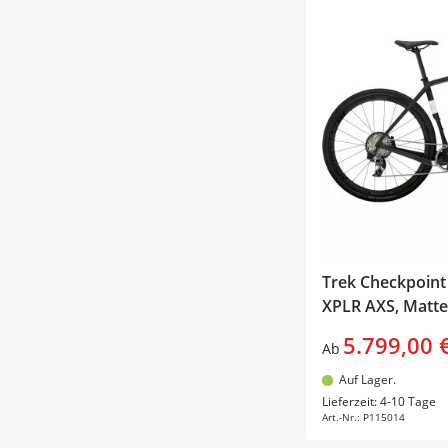
Trek Checkpoint
XPLR AXS, Matt
5.799,00 
Ab
Auf Lager.
In d
Lieferzeit: 4-10 Tage
Art.-Nr.:
P115014