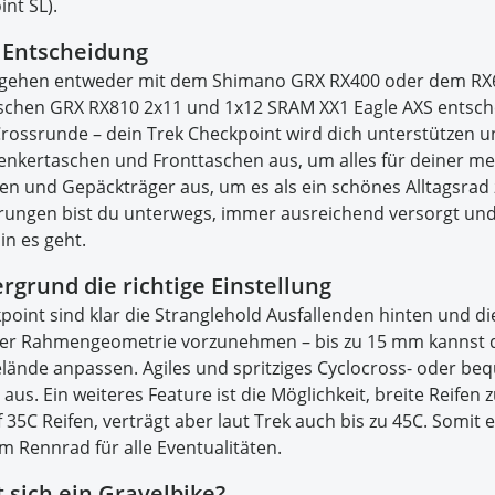
nt SL).
r Entscheidung
 gehen entweder mit dem Shimano GRX RX400 oder dem RX60
ischen GRX RX810 2x11 und 1x12 SRAM XX1 Eagle AXS entsch
rossrunde – dein Trek Checkpoint wird dich unterstützen und
nkertaschen und Fronttaschen aus, um alles für deiner meh
en und Gepäckträger aus, um es als ein schönes Alltagsrad z
erungen bist du unterwegs, immer ausreichend versorgt und
n es geht.
rgrund die richtige Einstellung
oint sind klar die Stranglehold Ausfallenden hinten und d
r Rahmengeometrie vorzunehmen – bis zu 15 mm kannst du
Gelände anpassen. Agiles und spritziges Cyclocross- oder 
h aus. Ein weiteres Feature ist die Möglichkeit, breite Rei
35C Reifen, verträgt aber laut Trek auch bis zu 45C. Somit ei
 Rennrad für alle Eventualitäten.
 sich ein Gravelbike?