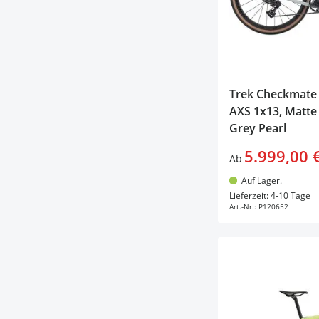
products available
Auf Lager (grün)
(
7
)
products available
S
(
2
)
Derzeit nicht
products available
58cm
(
1
)
products available
lieferbar (rot)
(
4
)
products available
L
(
1
)
products available
XS
(
1
)
Trek Checkmate 
AXS 1x13, Matte
Grey Pearl
5.999,00 
Ab
Auf Lager.
In d
Lieferzeit: 4-10 Tage
Art.-Nr.:
P120652