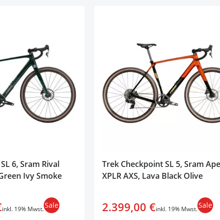
SL 6, Sram Rival
Trek Checkpoint SL 5, Sram Ap
 Green Ivy Smoke
XPLR AXS, Lava Black Olive
€
2.399,00 €
Sale
Sale
inkl. 19% Mwst.
inkl. 19% Mwst.