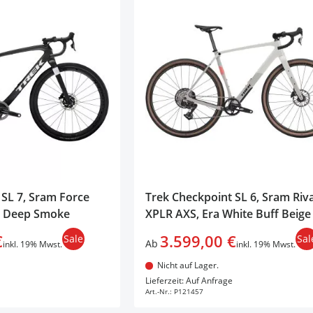
 SL 7, Sram Force
Trek Checkpoint SL 6, Sram Riva
e Deep Smoke
XPLR AXS, Era White Buff Beige
€
3.599,00 €
Sale
Sal
Ab
inkl. 19% Mwst.
inkl. 19% Mwst.
Nicht auf Lager.
en Warenkorb
In den Warenkorb
Lieferzeit: Auf Anfrage
Art.-Nr.:
P121457