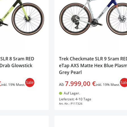
 SLR 8 Sram RED
Trek Checkmate SLR 9 Sram RE
 Drab Glowstick
eTap AXS Matte Hex Blue Plas
Grey Pearl
€
7.999,00 €
Sale
Sal
Ab
inkl. 19% Mwst.
inkl. 19% Mwst.
Auf Lager.
en Warenkorb
In den Warenkorb
Lieferzeit: 4-10 Tage
Art.-Nr.:
P117326