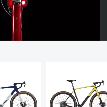
 der Straße nahezu überall gefahren werden. Dank abenteue
s.