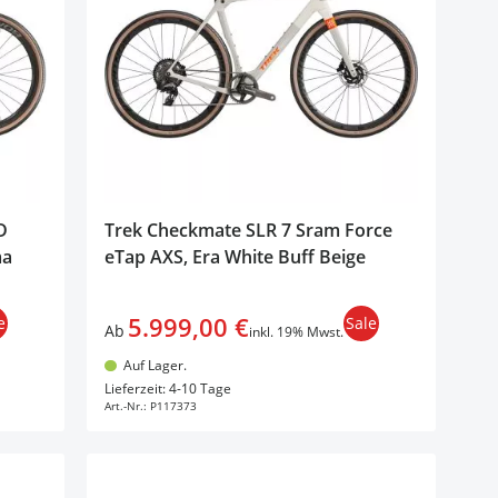
D
Trek Checkmate SLR 7 Sram Force
ma
eTap AXS, Era White Buff Beige
5.999,00 €
e
Sale
Ab
inkl. 19% Mwst.
Auf Lager.
In den Warenkorb
Lieferzeit: 4-10 Tage
Art.-Nr.:
P117373