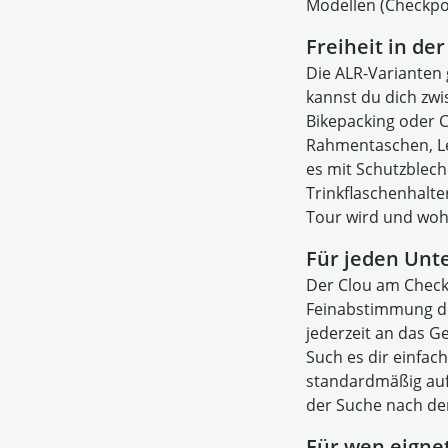
Modellen (Checkpoi
Freiheit in de
Die ALR-Varianten
kannst du dich zw
Bikepacking oder C
Rahmentaschen, Le
es mit Schutzblech
Trinkflaschenhalt
Tour wird und wohi
Für jeden Unte
Der Clou am Checkp
Feinabstimmung de
jederzeit an das 
Such es dir einfac
standardmäßig auf 
der Suche nach dem
Für wen eignet