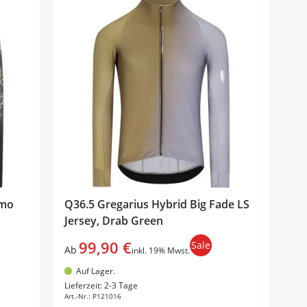
amo
Q36.5 Gregarius Hybrid Big Fade LS
Jersey, Drab Green
99,90 €
Sale
Ab
inkl. 19% Mwst.
Auf Lager.
In den Warenkorb
Lieferzeit: 2-3 Tage
Art.-Nr.:
P121016