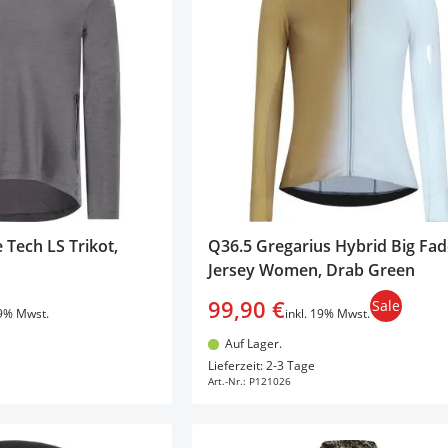
 Tech LS Trikot,
Q36.5 Gregarius Hybrid Big Fad
Jersey Women, Drab Green
99,90 €
Sale
19% Mwst.
inkl. 19% Mwst.
Auf Lager.
en Warenkorb
In den Warenkorb
Lieferzeit: 2-3 Tage
Art.-Nr.:
P121026