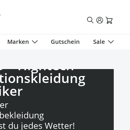
Marken
Gutschein
Sale
tegory
 submenu for Fahrradbekleidung category
Show submenu for Marken category
Show sub
5 – Hightech-
tionskleidung
iker
er
bekleidung
st du jedes Wetter!