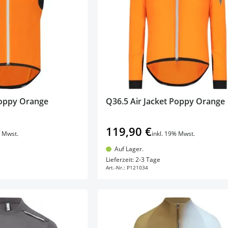
Poppy Orange
Q36.5 Air Jacket Poppy Orange
119,90 €
% Mwst.
inkl. 19% Mwst.
Auf Lager.
en Warenkorb
In den Warenkorb
Lieferzeit: 2-3 Tage
Art.-Nr.:
P121034