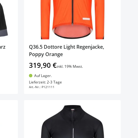
arz
Q36.5 Dottore Light Regenjacke,
Poppy Orange
319,90 €
inkl. 19% Mwst.
Auf Lager.
In den Warenkorb
Lieferzeit: 2-3 Tage
Art.-Nr.:
P121111