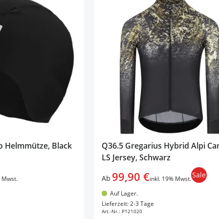
o Helmmütze, Black
Q36.5 Gregarius Hybrid Alpi C
LS Jersey, Schwarz
99,90 €
Sale
Ab
% Mwst.
inkl. 19% Mwst.
Auf Lager.
en Warenkorb
In den Warenkorb
Lieferzeit: 2-3 Tage
Art.-Nr.:
P121020