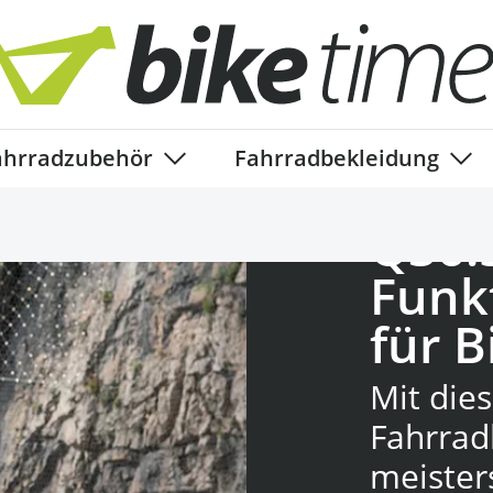
ahrradzubehör
Fahrradbekleidung
ory
enu for Fahrradteile category
Show submenu for Fahrradzubehör ca
Show
Q36.
Funk
für B
Mit dies
Fahrrad
meister