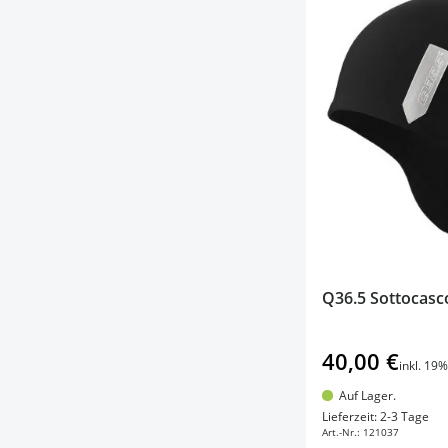
Q36.5 Sottocasc
40,00 €
inkl. 19
Auf Lager.
In d
Lieferzeit: 2-3 Tage
Art.-Nr.:
121037