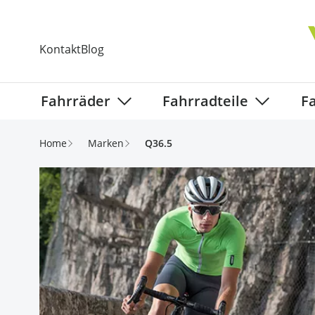
Direkt zum Inhalt
Kontakt
Blog
Fahrräder
Fahrradteile
F
Show submenu for Fahrräder categ
Show subm
Home
Marken
Q36.5