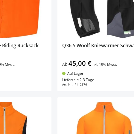
 Riding Rucksack
Q36.5 Woolf Kniewärmer Schw
45,00 €
Ab
19% Mwst.
inkl. 19% Mwst.
Auf Lager.
en Warenkorb
In den Warenkorb
Lieferzeit: 2-3 Tage
Art.-Nr.:
P112676