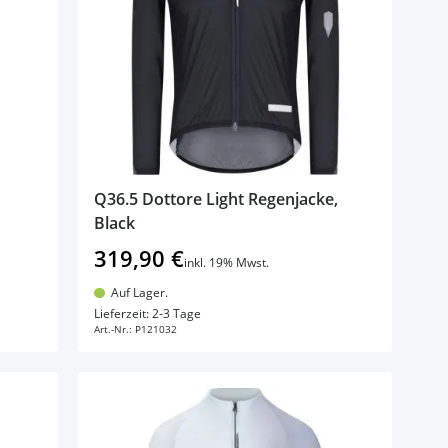
Q36.5 Dottore Light Regenjacke,
Black
319,90 €
inkl. 19% Mwst.
Auf Lager.
In den Warenkorb
Lieferzeit: 2-3 Tage
Art.-Nr.:
P121032