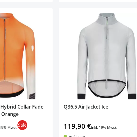
 Hybrid Collar Fade
Q36.5 Air Jacket Ice
y Orange
119,90 €
Sale
. 19% Mwst.
inkl. 19% Mwst.
Auf Lager.