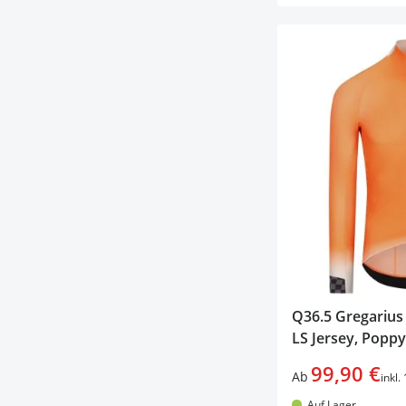
Q36.5 Gregarius
LS Jersey, Popp
99,90 €
Ab
inkl
Auf Lager.