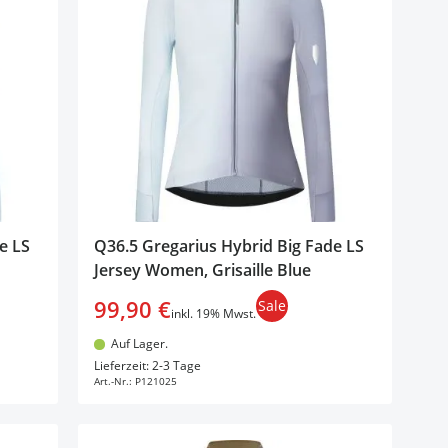
e LS
Q36.5 Gregarius Hybrid Big Fade LS
Jersey Women, Grisaille Blue
99,90 €
Sale
inkl. 19% Mwst.
Auf Lager.
In den Warenkorb
Lieferzeit: 2-3 Tage
Art.-Nr.:
P121025