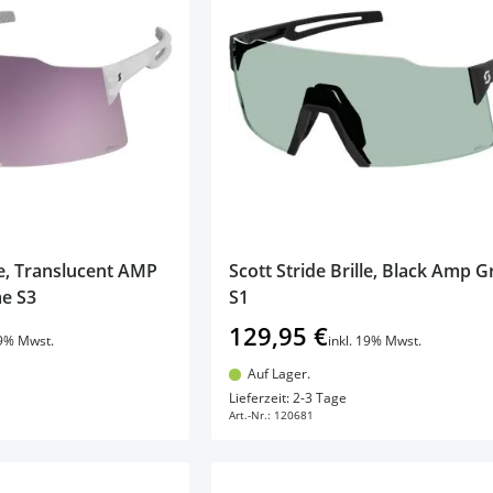
lle, Translucent AMP
Scott Stride Brille, Black Amp 
e S3
S1
129,95 €
19% Mwst.
inkl. 19% Mwst.
Auf Lager.
en Warenkorb
In den Warenkorb
Lieferzeit: 2-3 Tage
Art.-Nr.:
120681