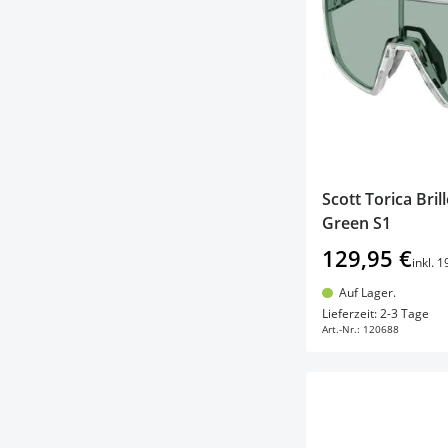
Scott Torica Bri
Green S1
129,95 €
inkl. 
Auf Lager.
In d
Lieferzeit: 2-3 Tage
Art.-Nr.:
120688