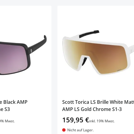
lle Black AMP
Scott Torica LS Brille White Mat
e S3
AMP LS Gold Chrome S1-3
159,95 €
19% Mwst.
inkl. 19% Mwst.
Nicht auf Lager.