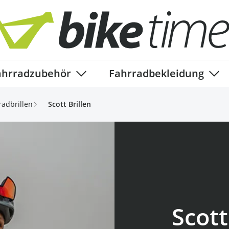
ahrradzubehör
Fahrradbekleidung
ory
enu for Fahrradteile category
Show submenu for Fahrradzubehör ca
Show
radbrillen
Scott Brillen
Scott