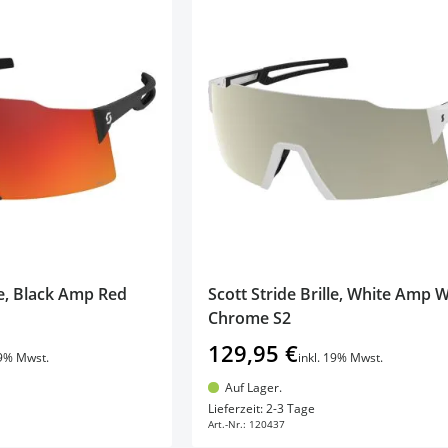
lle, Black Amp Red
Scott Stride Brille, White Amp 
Chrome S2
129,95 €
19% Mwst.
inkl. 19% Mwst.
Auf Lager.
en Warenkorb
In den Warenkorb
Lieferzeit: 2-3 Tage
Art.-Nr.:
120437