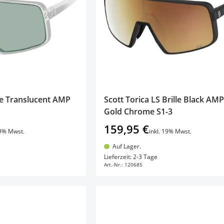
lle Translucent AMP
Scott Torica LS Brille Black AMP
Gold Chrome S1-3
159,95 €
19% Mwst.
inkl. 19% Mwst.
Auf Lager.
en Warenkorb
In den Warenkorb
Lieferzeit: 2-3 Tage
Art.-Nr.:
120685