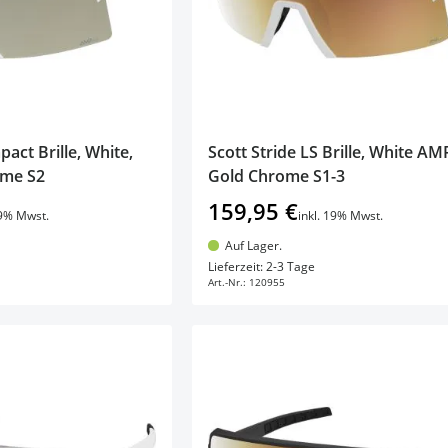
pact Brille, White,
Scott Stride LS Brille, White AM
ome S2
Gold Chrome S1-3
159,95 €
19% Mwst.
inkl. 19% Mwst.
Auf Lager.
en Warenkorb
In den Warenkorb
Lieferzeit: 2-3 Tage
Art.-Nr.:
120955