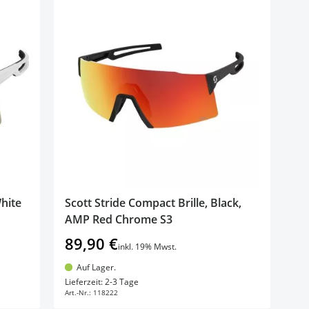
White
Scott Stride Compact Brille, Black,
AMP Red Chrome S3
89,90 €
inkl. 19% Mwst.
Auf Lager.
In den Warenkorb
Lieferzeit: 2-3 Tage
Art.-Nr.:
118222