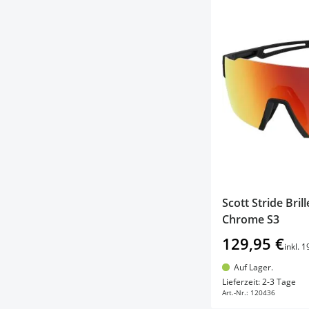
Scott Stride Bri
Chrome S3
129,95 €
inkl. 
Auf Lager.
In d
Lieferzeit: 2-3 Tage
Art.-Nr.:
120436