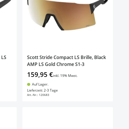
 LS
Scott Stride Compact LS Brille, Black
AMP LS Gold Chrome S1-3
159,95 €
inkl. 19% Mwst.
Auf Lager.
In den Warenkorb
Lieferzeit: 2-3 Tage
Art.-Nr.:
120683