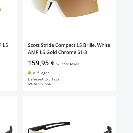
P LS
Scott Stride Compact LS Brille, White
AMP LS Gold Chrome S1-3
159,95 €
inkl. 19% Mwst.
Auf Lager.
In den Warenkorb
Lieferzeit: 2-3 Tage
Art.-Nr.:
120956