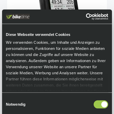
Diese Webseite verwendet Cookies
Wir verwenden Cookies, um Inhalte und Anzeigen zu
Hammerhead Karoo Bike Computer
personalisieren, Funktionen für soziale Medien anbieten
zu können und die Zugriffe auf unsere Website zu
449,00 €
inkl. 19% Mwst.
analysieren. Außerdem geben wir Informationen zu Ihrer
Nicht auf Lager.
Verwendung unserer Website an unsere Partner für
In den Warenkorb
Lieferzeit: Auf Anfrage
soziale Medien, Werbung und Analysen weiter. Unsere
Art.-Nr.:
122446
Partner führen diese Informationen möglicherweise mit
weiteren Daten zusammen, die Sie ihnen bereitgestellt
haben oder die sie im Rahmen Ihrer Nutzung der Dienste
gesammelt haben.
Einwilligungsauswahl
Notwendig