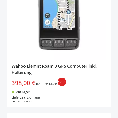
products available
Wahoo
(
3
)
Wahoo Elemnt Roam 3 GPS Computer inkl.
Halterung
398,00 €
Sale
inkl. 19% Mwst.
Auf Lager.
In den Warenkorb
Lieferzeit: 2-3 Tage
Art.-Nr.:
119547