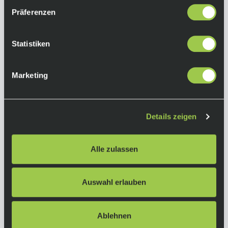
Präferenzen
Statistiken
Marketing
Details zeigen
Garmin Edge 850 Touchscreen Edition
Alle zulassen
499,00 €
Sale
inkl. 19% Mwst.
Auswahl erlauben
Nicht auf Lager.
In den Warenkorb
Lieferzeit: Auf Anfrage
Art.-Nr.:
122399
Ablehnen