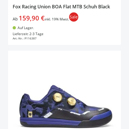
Fox Racing Union BOA Flat MTB Schuh Black
159,90 €
Sale
Ab
inkl. 19% Mwst.
Auf Lager.
In den Warenkorb
Lieferzeit: 2-3 Tage
Art.-Nr.:
P116387