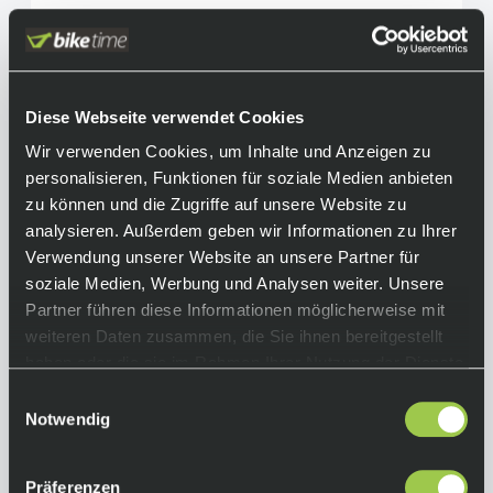
Northwave Striker MTB/Gravel Schuh Black
Diese Webseite verwendet Cookies
Light Grey
Wir verwenden Cookies, um Inhalte und Anzeigen zu
199,90 €
inkl. 19% Mwst.
personalisieren, Funktionen für soziale Medien anbieten
Auf Lager.
zu können und die Zugriffe auf unsere Website zu
In den Warenkorb
Lieferzeit: 2-3 Tage
analysieren. Außerdem geben wir Informationen zu Ihrer
Art.-Nr.:
P122073
Verwendung unserer Website an unsere Partner für
soziale Medien, Werbung und Analysen weiter. Unsere
Partner führen diese Informationen möglicherweise mit
weiteren Daten zusammen, die Sie ihnen bereitgestellt
haben oder die sie im Rahmen Ihrer Nutzung der Dienste
gesammelt haben.
Einwilligungsauswahl
Notwendig
Präferenzen