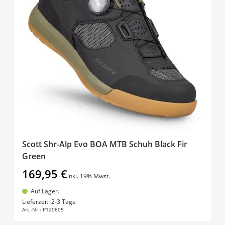
Scott Shr-Alp Evo BOA MTB Schuh Black Fir
Green
169,95 €
inkl. 19% Mwst.
Auf Lager.
In den Warenkorb
Lieferzeit: 2-3 Tage
Art.-Nr.:
P120605