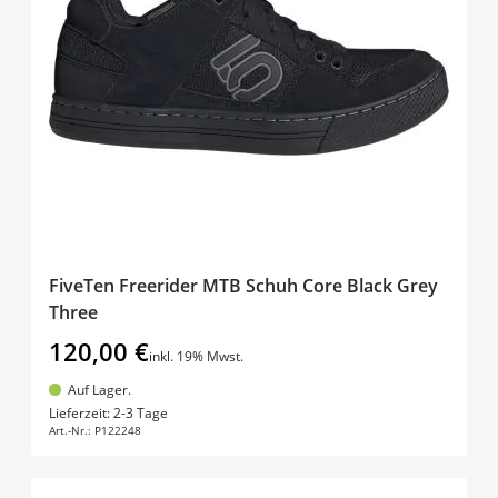
FiveTen Freerider MTB Schuh Core Black Grey
Three
120,00 €
inkl. 19% Mwst.
Auf Lager.
In den Warenkorb
Lieferzeit: 2-3 Tage
Art.-Nr.:
P122248