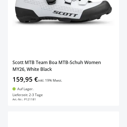
Scott MTB Team Boa MTB-Schuh Women
MY26, White Black
159,95 €
inkl. 19% Mwst.
Auf Lager.
In den Warenkorb
Lieferzeit: 2-3 Tage
Art.-Nr.:
P121181