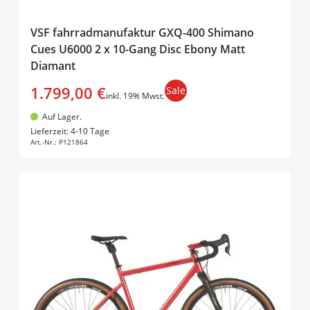
VSF fahrradmanufaktur GXQ-400 Shimano
Cues U6000 2 x 10-Gang Disc Ebony Matt
Diamant
1.799,00 €
Sale
inkl. 19% Mwst.
Auf Lager.
In den Warenkorb
Lieferzeit: 4-10 Tage
Art.-Nr.:
P121864