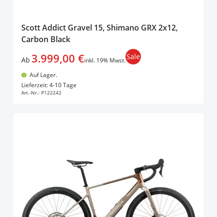
Scott Addict Gravel 15, Shimano GRX 2x12,
Carbon Black
3.999,00 €
Sale
Ab
inkl. 19% Mwst.
Auf Lager.
In den Warenkorb
Lieferzeit: 4-10 Tage
Art.-Nr.:
P122242