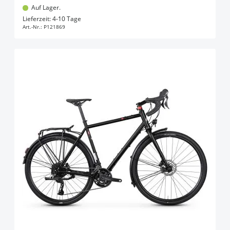
Auf Lager.
In den Warenkorb
Lieferzeit: 4-10 Tage
Art.-Nr.:
P121869