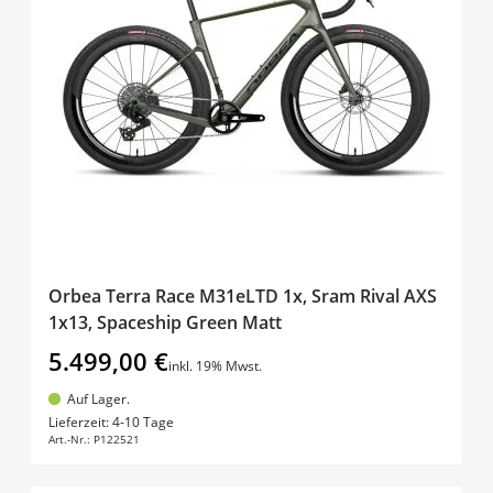
Orbea Terra Race M31eLTD 1x, Sram Rival AXS
1x13, Spaceship Green Matt
5.499,00 €
inkl. 19% Mwst.
Auf Lager.
In den Warenkorb
Lieferzeit: 4-10 Tage
Art.-Nr.:
P122521