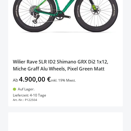
products available
Auf Lager (grün)
(
113
)
products available
XXL
(
11
)
products available
Tout Terrain
(
7
)
products availab
Derzeit nicht lieferbar (rot)
(
56
)
products available
58cm
(
8
)
zeige mehr+
products available
54cm
(
7
)
products available
48cm
(
4
)
zeige mehr+
Wilier Rave SLR ID2 Shimano GRX Di2 1x12,
Miche Graff Alu Wheels, Pixel Green Matt
4.900,00 €
Ab
inkl. 19% Mwst.
Auf Lager.
In den Warenkorb
Lieferzeit: 4-10 Tage
Art.-Nr.:
P122504