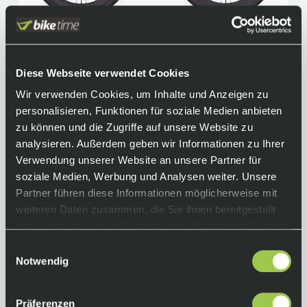
Diese Webseite verwendet Cookies
Wilier Rave SLR ID2 Sram Rival XPLR 1x13,
Wir verwenden Cookies, um Inhalte und Anzeigen zu
Miche Graff Allroad Wheels, Pixel Green Matt
personalisieren, Funktionen für soziale Medien anbieten
6.100,00 €
zu können und die Zugriffe auf unsere Website zu
Ab
inkl. 19% Mwst.
analysieren. Außerdem geben wir Informationen zu Ihrer
Auf Lager.
In den Warenkorb
Verwendung unserer Website an unsere Partner für
Lieferzeit: 4-10 Tage
Art.-Nr.:
P122389
soziale Medien, Werbung und Analysen weiter. Unsere
Partner führen diese Informationen möglicherweise mit
weiteren Daten zusammen, die Sie ihnen bereitgestellt
haben oder die sie im Rahmen Ihrer Nutzung der Dienste
gesammelt haben.
Einwilligungsauswahl
Notwendig
Präferenzen