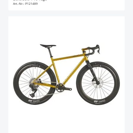
Art.-Nr.:
P121489