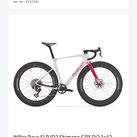
Art.-Nr.:
P122392
Wilier Rave SLR ID2 Shimano GRX Di2 1x12,