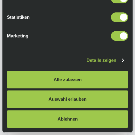
Statistiken
Marketing
Details zeigen
Scott Speedster Gravel Team, Shimano GRX
Alle zulassen
2x12, Plum Grey
1.799,00 €
Ab
inkl. 19% Mwst.
Auswahl erlauben
Auf Lager.
In den Warenkorb
Lieferzeit: 4-10 Tage
Art.-Nr.:
P122347
Ablehnen