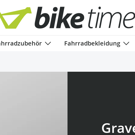
ahrradzubehör
Fahrradbekleidung
ory
enu for Fahrradteile category
Show submenu for Fahrradzubehör ca
Show
Grav