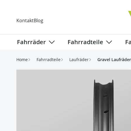
Direkt zum Inhalt
Kontakt
Blog
Fahrräder
Fahrradteile
F
Show submenu for Fahrräder categ
Show subm
Home
Fahrradteile
Laufräder
Gravel Laufräder