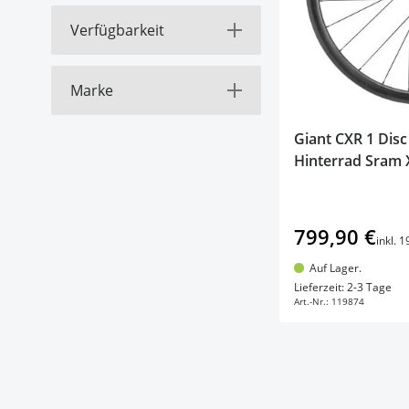
products available
28"
(
1
)
Verfügbarkeit
filter
products available
Auf Lager (grün)
(
2
)
Marke
Derzeit nicht
filter
products available
lieferbar (rot)
(
1
)
products available
Beast
(
1
)
Giant CXR 1 Dis
products available
Giant
(
1
)
Hinterrad Sram
products available
Xentis
(
1
)
799,90 €
inkl. 
Auf Lager.
In d
Lieferzeit: 2-3 Tage
Art.-Nr.:
119874