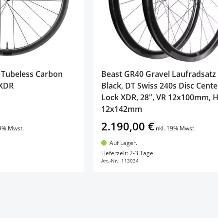
c Tubeless Carbon
Beast GR40 Gravel Laufradsatz
 XDR
Black, DT Swiss 240s Disc Cente
Lock XDR, 28", VR 12x100mm, 
12x142mm
2.190,00 €
19% Mwst.
inkl. 19% Mwst.
Auf Lager.
en Warenkorb
In den Warenkorb
Lieferzeit: 2-3 Tage
Art.-Nr.:
113034