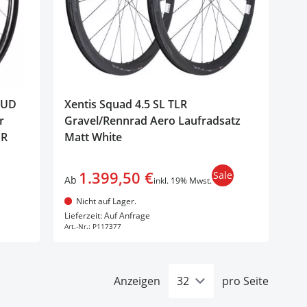
 UD
Xentis Squad 4.5 SL TLR
r
Gravel/Rennrad Aero Laufradsatz
HR
Matt White
1.399,50 €
Sale
Ab
inkl. 19% Mwst.
Nicht auf Lager.
In den Warenkorb
Lieferzeit: Auf Anfrage
Art.-Nr.:
P117377
Anzeigen
pro Seite