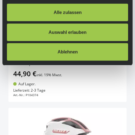
Alle zulassen
Auswahl erlauben
Ablehnen
Scott Spunto Kid Helm 46-52cm
44,90 €
inkl. 19% Mwst.
Auf Lager.
In den Warenkorb
Lieferzeit: 2-3 Tage
Art.-Nr.:
P104374