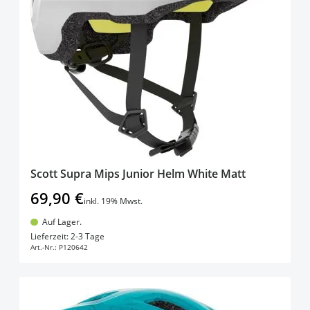
products available
50-56cm
(
1
)
filter
products available
Bontrager
(
1
)
products available
Scott
(
6
)
Scott Supra Mips Junior Helm White Matt
69,90 €
inkl. 19% Mwst.
Auf Lager.
In den Warenkorb
Lieferzeit: 2-3 Tage
Art.-Nr.:
P120642