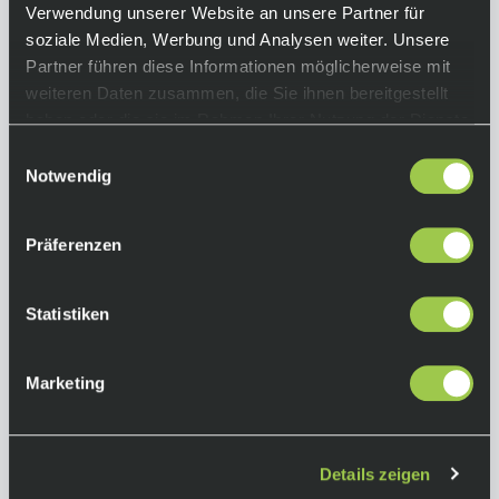
Verwendung unserer Website an unsere Partner für
soziale Medien, Werbung und Analysen weiter. Unsere
Partner führen diese Informationen möglicherweise mit
weiteren Daten zusammen, die Sie ihnen bereitgestellt
Scott Supra Mips Junior Helm Lilac Purple
haben oder die sie im Rahmen Ihrer Nutzung der Dienste
gesammelt haben.
69,90 €
Einwilligungsauswahl
inkl. 19% Mwst.
Notwendig
Auf Lager.
In den Warenkorb
Lieferzeit: 2-3 Tage
Art.-Nr.:
P120646
Präferenzen
Statistiken
Marketing
Details zeigen