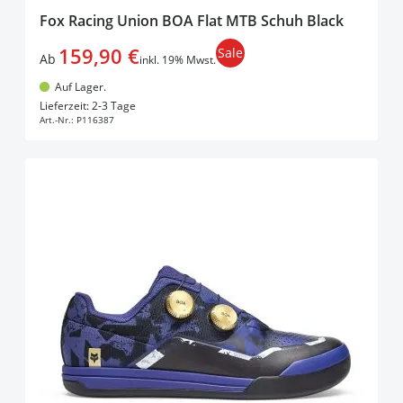
Fox Racing Union BOA Flat MTB Schuh Black
159,90 €
Sale
Ab
inkl. 19% Mwst.
Auf Lager.
In den Warenkorb
Lieferzeit: 2-3 Tage
Art.-Nr.:
P116387