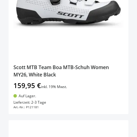
Scott MTB Team Boa MTB-Schuh Women
MY26, White Black
159,95 €
inkl. 19% Mwst.
Auf Lager.
In den Warenkorb
Lieferzeit: 2-3 Tage
Art.-Nr.:
P121181