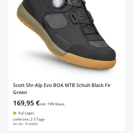
Scott Shr-Alp Evo BOA MTB Schuh Black Fir
Green
169,95 €
inkl. 19% Mwst.
Auf Lager.
In den Warenkorb
Lieferzeit: 2-3 Tage
Art.-Nr.:
P120605