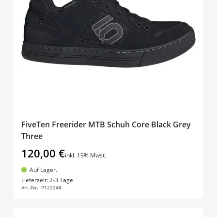
FiveTen Freerider MTB Schuh Core Black Grey
Three
120,00 €
inkl. 19% Mwst.
Auf Lager.
In den Warenkorb
Lieferzeit: 2-3 Tage
Art.-Nr.:
P122248