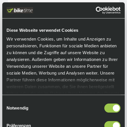
Northwave Striker MTB/Gravel Schuh Black
Diese Webseite verwendet Cookies
Light Grey
Wir verwenden Cookies, um Inhalte und Anzeigen zu
199,90 €
inkl. 19% Mwst.
personalisieren, Funktionen für soziale Medien anbieten
Auf Lager.
zu können und die Zugriffe auf unsere Website zu
In den Warenkorb
Lieferzeit: 2-3 Tage
analysieren. Außerdem geben wir Informationen zu Ihrer
Art.-Nr.:
P122073
Verwendung unserer Website an unsere Partner für
soziale Medien, Werbung und Analysen weiter. Unsere
Partner führen diese Informationen möglicherweise mit
weiteren Daten zusammen, die Sie ihnen bereitgestellt
haben oder die sie im Rahmen Ihrer Nutzung der Dienste
gesammelt haben.
Einwilligungsauswahl
Notwendig
Präferenzen