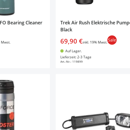
FO Bearing Cleaner
Trek Air Rush Elektrische Pump
Black
69,90 €
Sale
% Mwst.
inkl. 19% Mwst.
Auf Lager.
en Warenkorb
In den Warenkorb
Lieferzeit: 2-3 Tage
Art.-Nr.:
119899