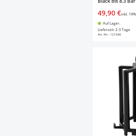
Black bis 8.3 Bar
49,90 €
inkl. 19
Auf Lager.
In d
Lieferzeit: 2-3 Tage
Art.-Nr.:
121546