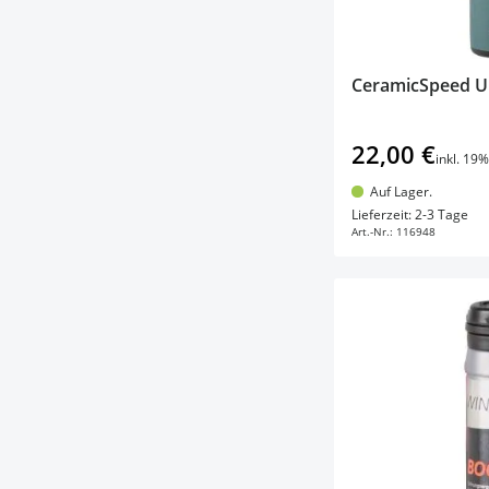
CeramicSpeed U
22,00 €
inkl. 19
Auf Lager.
In d
Lieferzeit: 2-3 Tage
Art.-Nr.:
116948