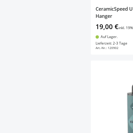
CeramicSpeed U
Hanger
19,00 €
inkl. 19
Auf Lager.
In d
Lieferzeit: 2-3 Tage
Art.-Nr.:
120902