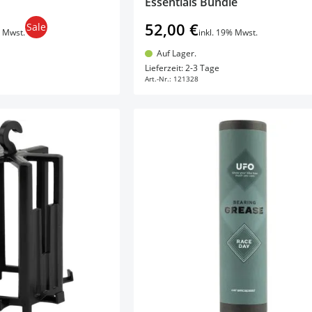
Essentials Bundle
52,00 €
Sale
% Mwst.
inkl. 19% Mwst.
Auf Lager.
en Warenkorb
In den Warenkorb
Lieferzeit: 2-3 Tage
Art.-Nr.:
121328