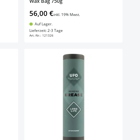
Wax Bag 750g
56,00 €
inkl. 19% Mwst.
Auf Lager.
In den Warenkorb
Lieferzeit: 2-3 Tage
Art.-Nr.:
121326