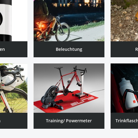
en
Beleuchtung
R
n
Training/ Powermeter
Trinkflasc