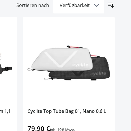
Sortieren nach
m 1,1
Cyclite Top Tube Bag 01, Nano 0,6 L
79,90 €
inkl. 19% Mwst.