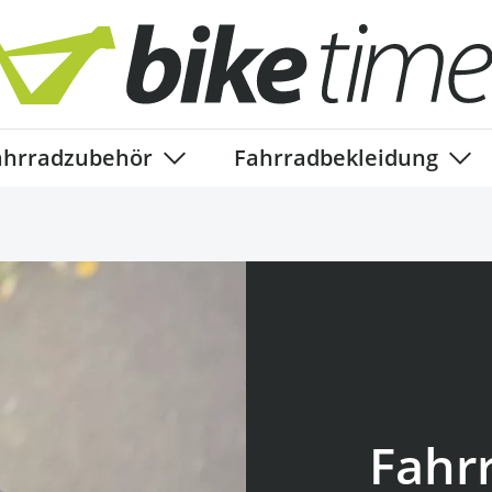
ahrradzubehör
Fahrradbekleidung
ory
enu for Fahrradteile category
Show submenu for Fahrradzubehör ca
Show
Fahr