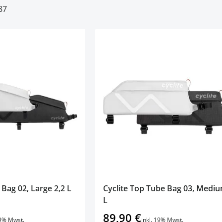
87
 Bag 02, Large 2,2 L
Cyclite Top Tube Bag 03, Mediu
L
89,90 €
19% Mwst.
inkl. 19% Mwst.