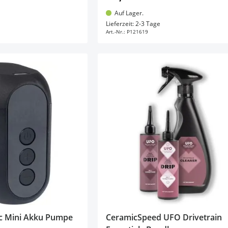
Auf Lager.
en Warenkorb
In den Warenkorb
Lieferzeit: 2-3 Tage
Art.-Nr.:
P121619
ic Mini Akku Pumpe
CeramicSpeed UFO Drivetrain