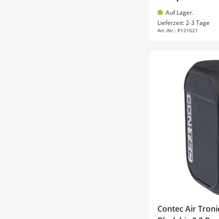
Auf Lager.
In d
Lieferzeit: 2-3 Tage
Art.-Nr.:
P121621
Contec Air Tron