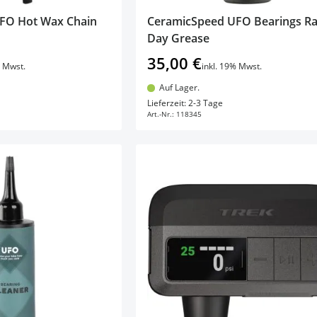
FO Hot Wax Chain
CeramicSpeed UFO Bearings R
Day Grease
35,00 €
% Mwst.
inkl. 19% Mwst.
Auf Lager.
en Warenkorb
In den Warenkorb
Lieferzeit: 2-3 Tage
Art.-Nr.:
118345