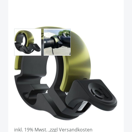
View larger image
View larger image
Knog Oi Classic Fahrradklingel
Black Olive
Art.-Nr.
P92900
UVP
19,99 €
Ab:
19,90 €
inkl. 19% Mwst. ,zzgl Versandkosten