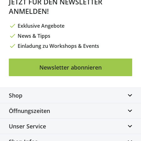
JETZT FÜR DEN NEWSLETTER
ANMELDEN!
Exklusive Angebote
News & Tipps
Einladung zu Workshops & Events
Newsletter abonnieren
Shop
Biketime GmbH
Öffnungszeiten
Alter Flughafen 7a
30179 Hannover
Montag geschlossen
Unser Service
info@biketime.de
Dienstag – Freitag
+49 511 67998300
11:00 – 18:30 Uhr
Bike Fittingcenter