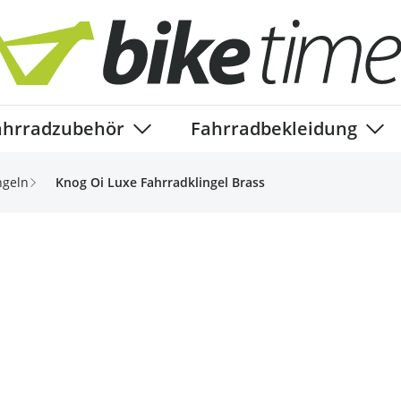
ahrradzubehör
Fahrradbekleidung
ory
enu for Fahrradteile category
Show submenu for Fahrradzubehör ca
Show
ngeln
Knog Oi Luxe Fahrradklingel Brass