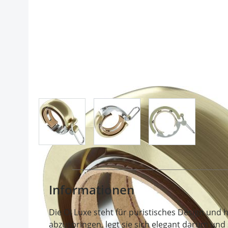
View larger image
View larger image
View larger im
Informationen
Die Oi Luxe steht für puristisches Design und 
abzuspringen, legt sie sich elegant darum und 