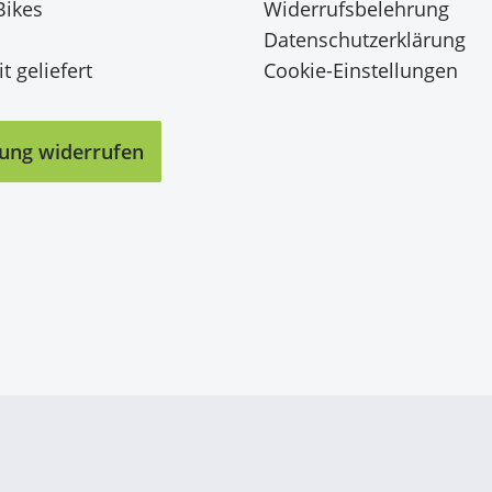
Bikes
Widerrufsbelehrung
Datenschutzerklärung
t geliefert
Cookie-Einstellungen
lung widerrufen
t Cookies
 Inhalte und Anzeigen zu personalisieren, Funktionen für sozia
e Zugriffe auf unsere Website zu analysieren. Außerdem geben w
rwendung unserer Website an unsere Partner für soziale Medien
re Partner führen diese Informationen möglicherweise mit weite