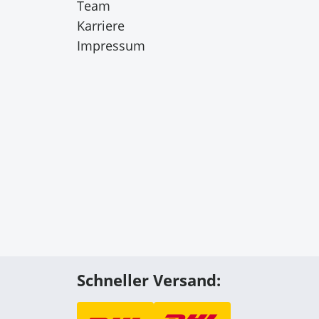
Team
Karriere
Impressum
Alle zulassen
le Medien
ir
Schneller Versand
:
Auswahl erlauben
, Werbung
ren Daten