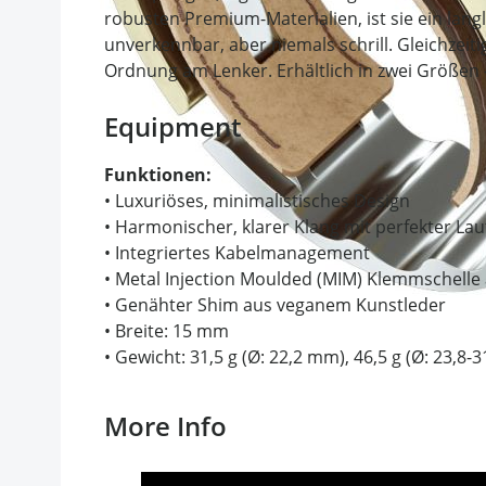
robusten Premium-Materialien, ist sie ein langle
unverkennbar, aber niemals schrill. Gleichzeit
Ordnung am Lenker. Erhältlich in zwei Größen –
Equipment
Funktionen:
• Luxuriöses, minimalistisches Design
• Harmonischer, klarer Klang mit perfekter Lau
• Integriertes Kabelmanagement
• Metal Injection Moulded (MIM) Klemmschelle 
• Genähter Shim aus veganem Kunstleder
• Breite: 15 mm
• Gewicht: 31,5 g (Ø: 22,2 mm), 46,5 g (Ø: 23,8-
More Info