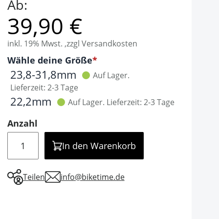
Ab:
39,90 €
inkl. 19% Mwst. ,zzgl Versandkosten
Optionen
Wähle deine Größe
It is required to select one of the available valu
23,8-31,8mm
Auf Lager.
Lieferzeit: 2-3 Tage
22,2mm
Auf Lager.
Lieferzeit: 2-3 Tage
Anzahl
Menge
In den Warenkorb
Teilen
info@biketime.de