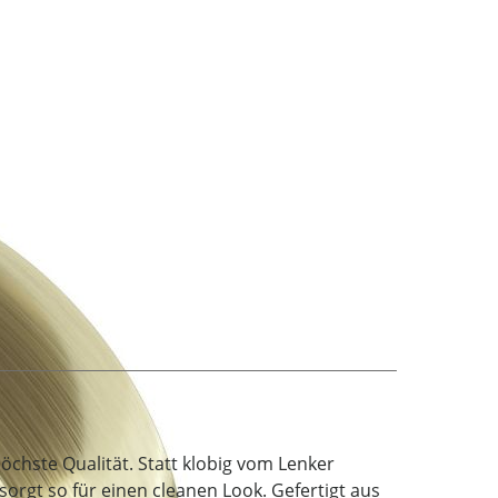
age
höchste Qualität. Statt klobig vom Lenker
sorgt so für einen cleanen Look. Gefertigt aus