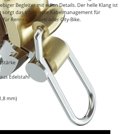
biger Begleiter mit edlen Details. Der helle Klang ist
ig sorgt das integrierte Kabelmanagement für
 für Rennrad, Gravel oder City-Bike.
tstärke
aus Edelstahl
31,8 mm)