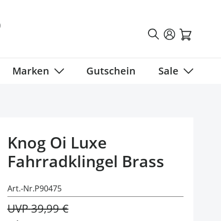
Marken
Gutschein
Sale
tegory
 submenu for Fahrradbekleidung category
Show submenu for Marken category
Show sub
Knog Oi Luxe
Fahrradklingel Brass
Art.-Nr.
P90475
UVP
39,99 €