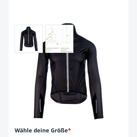
View larger image
View larger image
Q36.5 Air Jacket Black
Art.-Nr.
P92109
UVP
140,00 €
Ab:
119,90 €
inkl. 19% Mwst. ,zzgl Versandkosten
Optionen
Wähle deine Größe