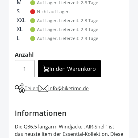
It is required to select one of the available 
M
Auf Lager.
Lieferzeit: 2-3 Tage
S
Nicht auf Lager.
XXL
Auf Lager.
Lieferzeit: 2-3 Tage
XL
Auf Lager.
Lieferzeit: 2-3 Tage
L
Auf Lager.
Lieferzeit: 2-3 Tage
Anzahl
Menge
In den Warenkorb
Teilen
info@biketime.de
Informationen
Die Q36.5 langarm Windjacke „AIR-Shell“ ist
das neuste Item der Essential-Kollektion. Diese