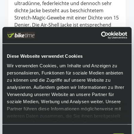
ultradünne, federleichte und dennoch sehr
dichte Jacke besteht aus beschichtetem
Stretch-Magic-Gewebe mit einer Dichte von 15
Denier. Die Air-Shell Jacke ist entsprechend
winddicht, wasserdicht und dabei noch richtig
stylisch und so der perfekte Begleiter für das
ganze Jahr. Die Reflektoren am Rücken und an
den Armen machen dich auch in der
Diese Webseite verwendet Cookies
Dunkelheit für weitere Verkehrsteilnehmer
Wir verwenden Cookies, um Inhalte und Anzeigen zu
sichtbar.
personalisieren, Funktionen für soziale Medien anbieten
Damit du dich für die
richtige Größe
zu können und die Zugriffe auf unsere Website zu
entscheiden kannst, haben wir
analysieren. Außerdem geben wir Informationen zu Ihrer
nachgemessen:
Die Maße findest du weiter
Verwendung unserer Website an unsere Partner für
unten, hier.
soziale Medien, Werbung und Analysen weiter. Unsere
Partner führen diese Informationen möglicherweise mit
Equipment
weiteren Daten zusammen, die Sie ihnen bereitgestellt
haben oder die sie im Rahmen Ihrer Nutzung der Dienste
Farbe: Schwarz Material: 80% Polyamid, 10%
gesammelt haben.
Elasthan, 10% Polyurethan Schnitt:
Einwilligungsauswahl