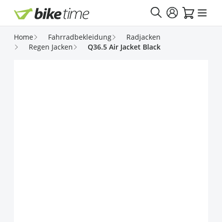
Direkt zum Inhalt
Home
Fahrradbekleidung
Radjacken
Regen Jacken
Q36.5 Air Jacket Black