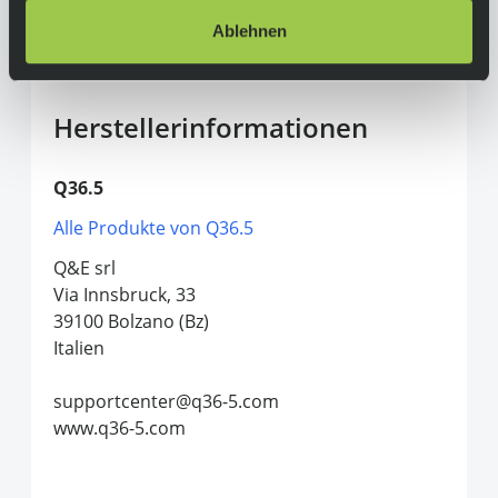
Saum (Vorderseite) 55cm, Kragen bis Saum
(Rückseite) 73cm
Ablehnen
(Die Maße können etwas abweichen)
Herstellerinformationen
Q36.5
Alle Produkte von Q36.5
Q&E srl
Via Innsbruck, 33
39100 Bolzano (Bz)
Italien
supportcenter@q36-5.com
www.q36-5.com