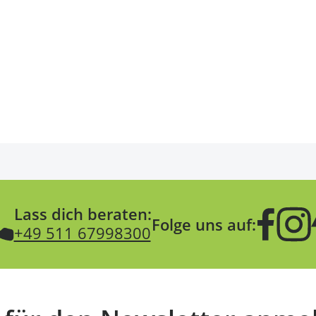
Lass dich beraten:
Folge uns auf:
+49 511 67998300