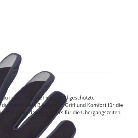
t du immer warme Finger und geschützte
du immer dein Bike fest im Griff und Komfort für die
lichten Style, der besonders für die Übergangszeiten