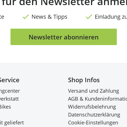
t für den Newsletter anme
te
News & Tipps
Einladung z
Newsletter abonnieren
Service
Shop Infos
ingcenter
Versand und Zahlung
erkstatt
AGB & Kundeninformati
Bikes
Widerrufsbelehrung
Datenschutzerklärung
t geliefert
Cookie-Einstellungen