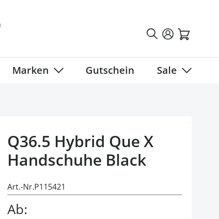
Marken
Gutschein
Sale
tegory
 submenu for Fahrradbekleidung category
Show submenu for Marken category
Show sub
Q36.5 Hybrid Que X
Handschuhe Black
Art.-Nr.
P115421
Ab: