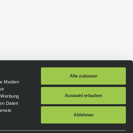
Alle zulassen
le Medien
ir
Schneller Versand
:
Auswahl erlauben
, Werbung
ren Daten
ienste
DHL
DHL Express
Ablehnen
Hellmann