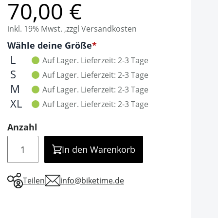
70,00 €
inkl. 19% Mwst. ,zzgl Versandkosten
Optionen
Wähle deine Größe
It is required to select one of the available valu
L
Auf Lager.
Lieferzeit: 2-3 Tage
S
Auf Lager.
Lieferzeit: 2-3 Tage
M
Auf Lager.
Lieferzeit: 2-3 Tage
XL
Auf Lager.
Lieferzeit: 2-3 Tage
Anzahl
Menge
In den Warenkorb
Teilen
info@biketime.de