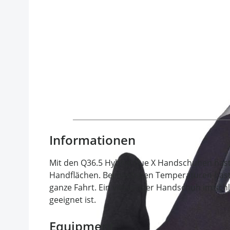
Informationen
Mit den Q36.5 Hybrid Que X Handschuhen has
Handflächen. Bei niedrigen Temperaturen hast 
ganze Fahrt. Ein vielseitiger Handschuh im sch
geeignet ist.
Equipment