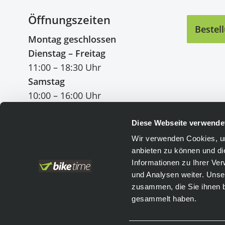
Öffnungszeiten
Bestel
Montag geschlossen
Dienstag – Freitag
11:00 – 18:30 Uhr
Samstag
10:00 – 16:00 Uhr
Diese Webseite verwende
Wir verwenden Cookies, um
anbieten zu können und di
Einfach bezahlen
:
Informationen zu Ihrer Ve
und Analysen weiter. Unse
Vorkasse
Leasing
zusammen, die Sie ihnen b
PayPal
gesammelt haben.