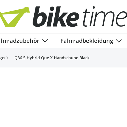
ahrradzubehör
Fahrradbekleidung
ory
enu for Fahrradteile category
Show submenu for Fahrradzubehör ca
Show
ger
Q36.5 Hybrid Que X Handschuhe Black