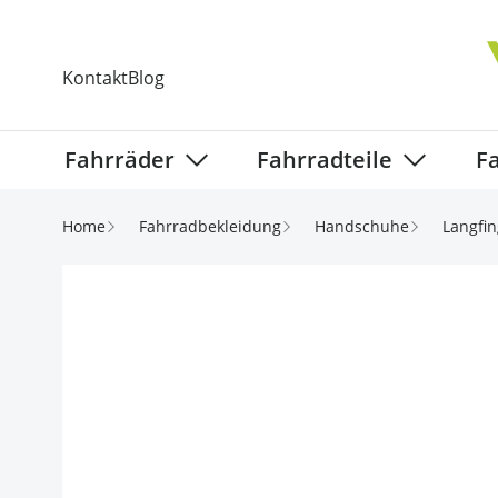
Direkt zum Inhalt
Kontakt
Blog
Fahrräder
Fahrradteile
F
Show submenu for Fahrräder categ
Show subm
Home
Fahrradbekleidung
Handschuhe
Langfin