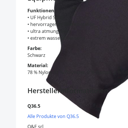
Funktionen:
• UF Hybrid Shell
• hervorragende Bike-Kontrolle
• ultra atmungsaktiv
• extrem wasserabweisend
Farbe:
Schwarz
Material:
78 % Nylon, 11 % Polyester, 9 % Elastan, 2 % Si
Herstellerinformationen
Q36.5
Alle Produkte von Q36.5
Q&E srl