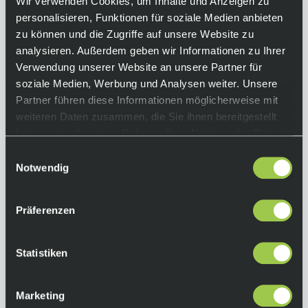
Wir verwenden Cookies, um Inhalte und Anzeigen zu
Er umschließt deinen Fuß, um den Kraftfluss
personalisieren, Funktionen für soziale Medien anbieten
vom Pedal optimal zu gewährleisten – das
zu können und die Zugriffe auf unsere Website zu
erreicht der BioMap Unibody Aufbau, durch
analysieren. Außerdem geben wir Informationen zu Ihrer
den das Design vollkommen anatomisch wird.
Verwendung unserer Website an unsere Partner für
Für den perfekten Sitz an deinem Fuß sind die
soziale Medien, Werbung und Analysen weiter. Unsere
beiden SLW3-Drehverschlüsse zuständig –
Partner führen diese Informationen möglicherweise mit
entweder mit stufenweiser Lockerung oder
weiteren Daten zusammen, die Sie ihnen bereitgestellt
komplettem Öffnen auf Knopfdruck.
haben oder die sie im Rahmen Ihrer Nutzung der Dienste
gesammelt haben.
Equipment
Einwilligungsauswahl
Notwendig
Funktionen:
• Carbon XC 12 Sohle mit Vollcarbon-Einlage
Präferenzen
• Steifigkeitsindex von 12.0
• TPU-Einsätze an strategischen Bereichen
• BioMap Unibody Aufbau
Statistiken
• Double SLW3 Drehverschluss
Farbe:
Marketing