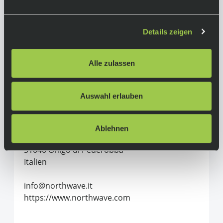
Schwarz
Material:
Carbon (Sohle)
Details zeigen
Herstellerinformationen
Alle zulassen
Northwave
Auswahl erlauben
Alle Produkte von Northwave
Northwave s.r.l.
Ablehnen
Via Levada 145
31040 Onigo di Pederobba
Italien
info@northwave.it
https://www.northwave.com