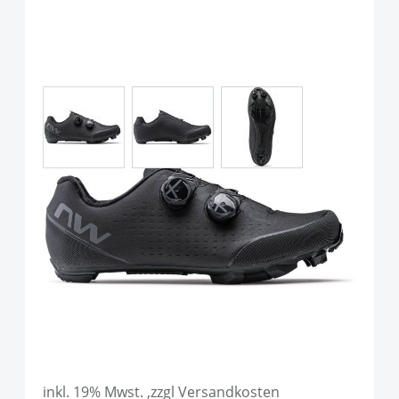
View larger image
View larger image
View larger image
Northwave Rebell 3
MTB/Gravel Schuh Black
Art.-Nr.
P116417
UVP
209,99 €
Ab:
179,90 €
inkl. 19% Mwst. ,zzgl Versandkosten