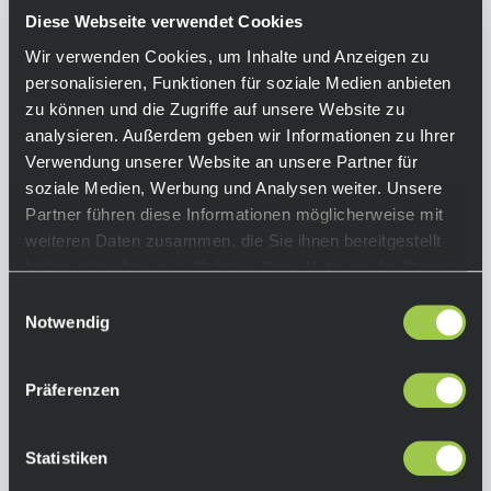
unterwegs voll ausgerüstet sein wollen.
Diese Webseite verwendet Cookies
Wir verwenden Cookies, um Inhalte und Anzeigen zu
Equipment
personalisieren, Funktionen für soziale Medien anbieten
zu können und die Zugriffe auf unsere Website zu
Funktionen:
analysieren. Außerdem geben wir Informationen zu Ihrer
• Gewicht: 860 g (laut Hersteller)
Verwendung unserer Website an unsere Partner für
• Volumen: 14 + 3 Liter
soziale Medien, Werbung und Analysen weiter. Unsere
• Maße: 48 x 24 x 18 cm (H, B, T)
Partner führen diese Informationen möglicherweise mit
• Zuladungsempfehlung: 2 bis 6 kg
weiteren Daten zusammen, die Sie ihnen bereitgestellt
• für 170 bis 195 cm Körpergröße geeignet
haben oder die sie im Rahmen Ihrer Nutzung der Dienste
Rückenlänge:
gesammelt haben.
Einwilligungsauswahl
44 - 54 cm
Notwendig
Material:
210 D PA Recycled
Präferenzen
More Info
Statistiken