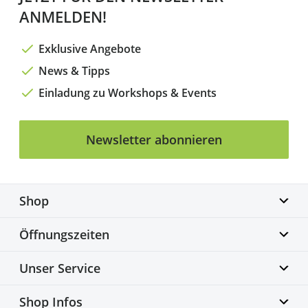
ANMELDEN!
Exklusive Angebote
News & Tipps
Einladung zu Workshops & Events
Newsletter abonnieren
Shop
Biketime GmbH
Öffnungszeiten
Alter Flughafen 7a
30179 Hannover
Montag geschlossen
Unser Service
info@biketime.de
Dienstag – Freitag
+49 511 67998300
11:00 – 18:30 Uhr
Bike Fittingcenter
Shop Infos