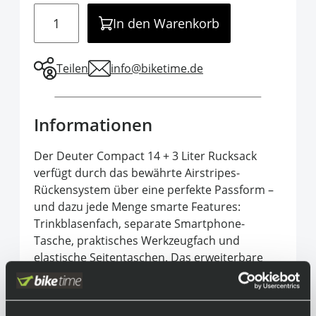
Menge
In den Warenkorb
Teilen
info@biketime.de
Informationen
Der Deuter Compact 14 + 3 Liter Rucksack
verfügt durch das bewährte Airstripes-
Rückensystem über eine perfekte Passform –
und dazu jede Menge smarte Features:
Trinkblasenfach, separate Smartphone-
Tasche, praktisches Werkzeugfach und
elastische Seitentaschen. Das erweiterbare
Volumen bietet extra Stauraum, während
Halbschalen- und Fullface-Helm sicher außen
befestigt werden können. Ideal für alle, die