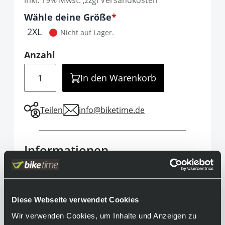
inkl. 19% Mwst. ,zzgl Versandkosten
Optionen
Wähle deine Größe
It is required to select one of the available 
2XL
Nicht auf Lager.
Anzahl
Menge
In den Warenkorb
Teilen
info@biketime.de
Informationen
Das Gobik Carrera 2.0 vereint hohe
aerodynamische Leistung und super
Atmungsaktivität in einem Radtrikot. Damit
Diese Webseite verwendet Cookies
bleibst du sogar bei sehr heißen und feuchten
Wir verwenden Cookies, um Inhalte und Anzeigen zu
Bedingungen super komfortabel unterwegs.