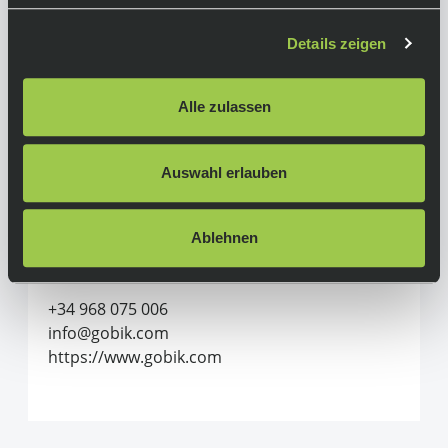
Details zeigen
Herstellerinformationen
Alle zulassen
Gobik
Alle Produkte von Gobik
Auswahl erlauben
GOBIK SPORT WEAR S.L.
Músico Azorín Torregrosa 12
30510, Yecla, MURCIA
Ablehnen
Spanien
+34 968 075 006
info@gobik.com
https://www.gobik.com