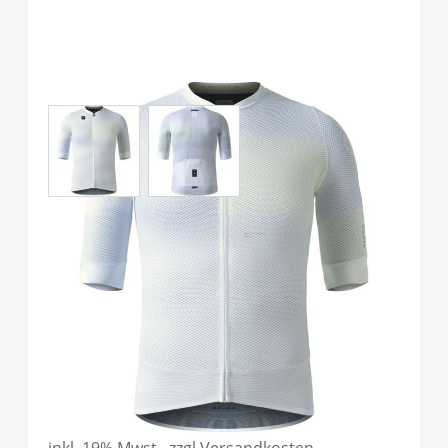
View larger image
View larger image
Gobik Carrera 2.0 Jersey
Unisex Aspen
Art.-Nr.
P116161
UVP
95,00 €
Ab:
69,90 €