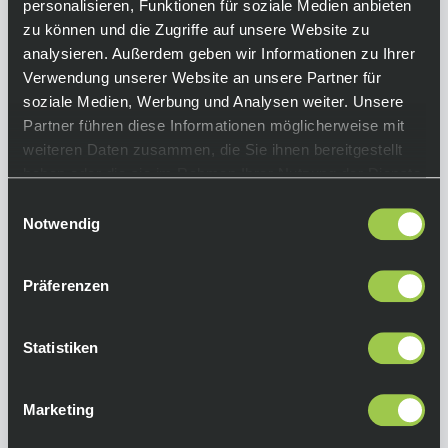
personalisieren, Funktionen für soziale Medien anbieten
Das aus Mesh-Gewebe gefertigte Jersey leitet
zu können und die Zugriffe auf unsere Website zu
Schweiß perfekt ab. Aufgrund des schlanken
analysieren. Außerdem geben wir Informationen zu Ihrer
Designs fühlt sich das Carrera wie eine zweite
Verwendung unserer Website an unsere Partner für
Haut an und kommt mit extra langen Ärmeln
soziale Medien, Werbung und Analysen weiter. Unsere
und strukturiertem Gewebe.
Partner führen diese Informationen möglicherweise mit
weiteren Daten zusammen, die Sie ihnen bereitgestellt
Equipment
haben oder die sie im Rahmen Ihrer Nutzung der Dienste
gesammelt haben.
Einwilligungsauswahl
Funktionen:
Notwendig
• trockener Tragekomfort
• reduzierter Luftwiderstand
• perfekte Passform
Präferenzen
• verbesserte Aerodynamik.
• reflektierende Details
Statistiken
Farbe:
Aspen
Marketing
Material:
atmungsaktives Mesh-Gewebe