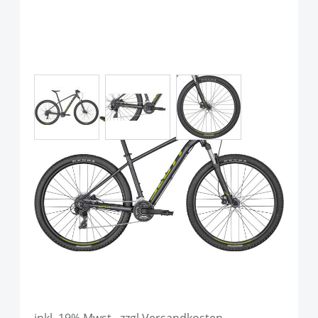
View larger image
View larger image
View larger image
Scott Aspect 760 Granite Black
Quicksilver Yellow
Art.-Nr.
P108669
UVP
599,00 €
Ab:
499,00 €