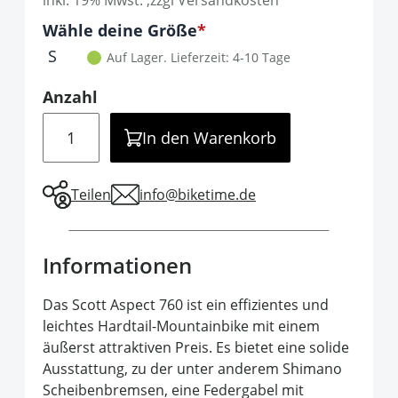
inkl. 19% Mwst. ,zzgl Versandkosten
Optionen
Wähle deine Größe
It is required to select one of the available 
S
Auf Lager.
Lieferzeit: 4-10 Tage
Anzahl
Menge
In den Warenkorb
Teilen
info@biketime.de
Informationen
Das Scott Aspect 760 ist ein effizientes und
leichtes Hardtail-Mountainbike mit einem
äußerst attraktiven Preis. Es bietet eine solide
Ausstattung, zu der unter anderem Shimano
Scheibenbremsen, eine Federgabel mit