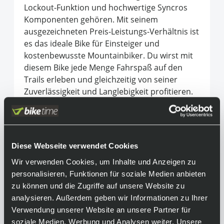
Lockout-Funktion und hochwertige Syncros
Komponenten gehören. Mit seinem
ausgezeichneten Preis-Leistungs-Verhältnis ist
es das ideale Bike für Einsteiger und
kostenbewusste Mountainbiker. Du wirst mit
diesem Bike jede Menge Fahrspaß auf den
Trails erleben und gleichzeitig von seiner
Zuverlässigkeit und Langlebigkeit profitieren.
Das Scott Aspect 760 ermöglicht dir den
Einstieg in die Welt des Mountainbikens, ohne
dabei Kompromisse bei der Qualität und
Performance machen zu müssen.
Diese Webseite verwendet Cookies
Equipment
Wir verwenden Cookies, um Inhalte und Anzeigen zu
personalisieren, Funktionen für soziale Medien anbieten
zu können und die Zugriffe auf unsere Website zu
Achtung:
analysieren. Außerdem geben wir Informationen zu Ihrer
Das abgebildete Fahrrad kann aufgrund
Verwendung unserer Website an unsere Partner für
unterschiedlicher Konfigurationen vom
soziale Medien, Werbung und Analysen weiter. Unsere
endgültigen Produkt abweichen. Bitte