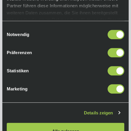
Partner führen diese Informationen möglicherweise mit
beachte hierfür unsere technischen Daten!
weiteren Daten zusammen, die Sie ihnen bereitgestellt
Rahmen:
haben oder die sie im Rahmen Ihrer Nutzung der Dienste
Aspect 900-700 Serie, Aluminium 6061,
gesammelt haben.
Einwilligungsauswahl
Custom Tubing, BSA73, interne Kabelführung,
Notwendig
austauschbares Schaltauge
Gabel:
Präferenzen
Suntour XCE28, 100mm Federweg
Antrieb:
Statistiken
Shimano Tourney RD-TX800
Kassette: Sunrace CSM55 8AV, 11-34T
Marketing
Kurbel: Prowheel TM-CY01, 36X22 w/CG
Bremsen:
Tektro HDM275 Hydr. Disc
Details zeigen
Bremsscheiben: Tektro, 6 Bolt, F&R 160mm