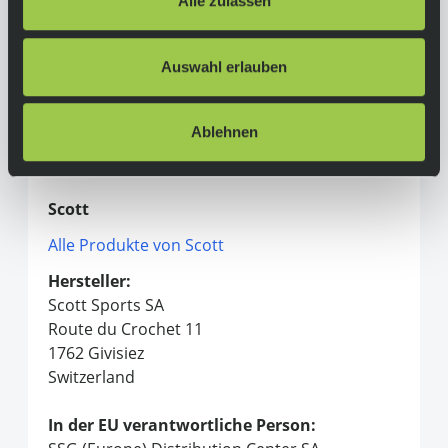
Alle zulassen
Laufräder:
29"er Syncros X-20 Disc, 32H, 30mm
Besonderheit:
Auswahl erlauben
Pedale: Feimin FP-873-ZU
Ablehnen
Herstellerinformationen
Scott
Alle Produkte von Scott
Hersteller:
Scott Sports SA
Route du Crochet 11
1762 Givisiez
Switzerland
In der EU verantwortliche Person: