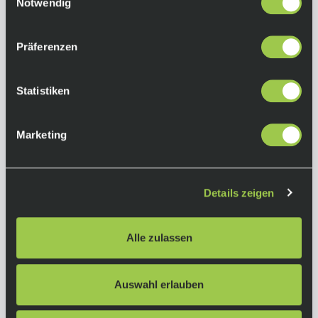
Notwendig
Antrieb:
Shimano XT RD-M8000 SGS/ 2x11-fach
Präferenzen
Kassette: Shimano CS-M5100-11 / 11-42 Z.
Kurbelgarnitur: Shimano FC-M5100-B2 / 2-
Statistiken
teiliges Design / 36X26
Bremse:
Shimano MT200 / Hydraulische Disc
Marketing
Bremsscheibe:
Shimano SM-RT10 CL / 180/F and 160/R
Details zeigen
Laufräder:
Syncros X-20 Disc / 32H / black
Alle zulassen
Herstellerinformationen
Auswahl erlauben
Scott