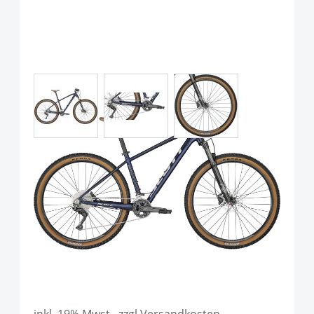
View larger image
View larger image
View larger image
Scott Aspect 920 Stellar Blue
Focus Grey
Art.-Nr.
P110812
UVP
999,00 €
Ab:
899,00 €