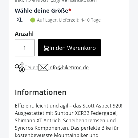
inkl. 19% Mwst. ,zzgl Versandkosten
Optionen
Wähle deine Größe
It is required to select one of the available 
XL
Auf Lager.
Lieferzeit: 4-10 Tage
Anzahl
Menge
In den Warenkorb
Teilen
info@biketime.de
Informationen
Effizient, leicht und agil – das Scott Aspect 920!
Ausgestattet mit Suntour XCR32 Federgabel,
Shimano XT Antrieb, Scheibenbremsen und
Syncros Komponenten. Das perfekte Bike für
kostenbewusste Mountainbiker und