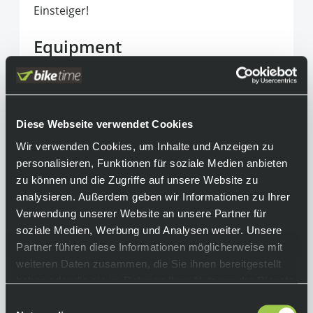
Einsteiger!
Equipment
Achtung:
Das abgebildete Fahrrad kann aufgrund
unterschiedlicher Konfigurationen vom
Diese Webseite verwendet Cookies
endgültigen Produkt abweichen. Bitte
beachte hierfür unsere technischen Daten!
Wir verwenden Cookies, um Inhalte und Anzeigen zu
personalisieren, Funktionen für soziale Medien anbieten
Rahmen:
zu können und die Zugriffe auf unsere Website zu
Aspect 900-Serie / Aluminium 6061 Custom
analysieren. Außerdem geben wir Informationen zu Ihrer
Butted Tubing / Boost QR 5x141mm /
Verwendung unserer Website an unsere Partner für
konisches Steuerrohr / BB92 / Interne
soziale Medien, Werbung und Analysen weiter. Unsere
Kabelführung / austauschbares Schaltauge
Partner führen diese Informationen möglicherweise mit
Gabel:
weiteren Daten zusammen, die Sie ihnen bereitgestellt
Suntour XCR32-RL-R Air / Alu-Gabelschaft /
haben oder die sie im Rahmen Ihrer Nutzung der Dienste
Remote-Sperre / Reb. Adj. / 100 mm Federweg
gesammelt haben.
Einwilligungsauswahl