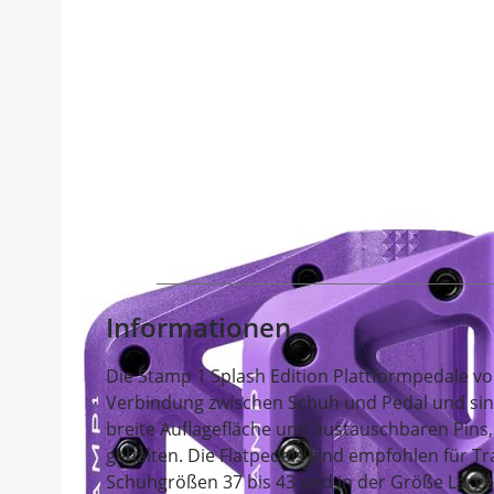
Informationen
Die Stamp 1 Splash Edition Plattformpedale v
Verbindung zwischen Schuh und Pedal und sind
breite Auflagefläche und austauschbaren Pins, 
gehalten. Die Flatpedals sind empfohlen für Tr
Schuhgrößen 37 bis 43 und in der Größe Large 