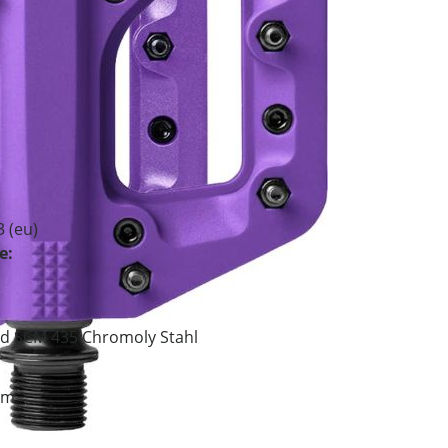
3 (eu)
e:
ed SCM 435 Chromoly Stahl
mm