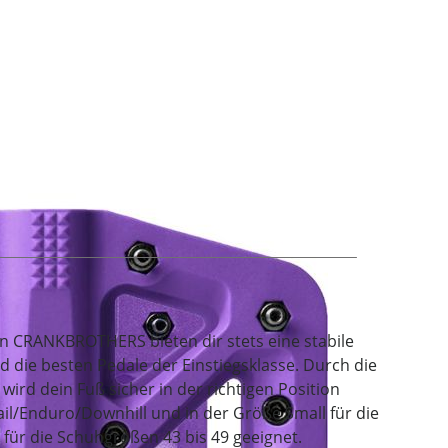
on CRANKBROTHERS bieten dir stets eine stabile
 die besten Pedale der Einstiegsklasse. Durch die
wird dein Fuß sicher in der richtigen Position
ail/Enduro/Downhill und in der Größe Small für die
für die Schuhgrößen 43 bis 49 geeignet.