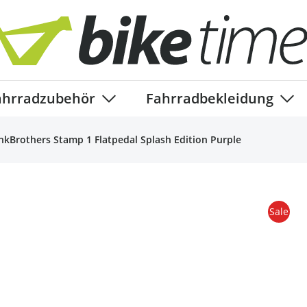
ahrradzubehör
Fahrradbekleidung
ory
enu for Fahrradteile category
Show submenu for Fahrradzubehör ca
Show
nkBrothers Stamp 1 Flatpedal Splash Edition Purple
Sale