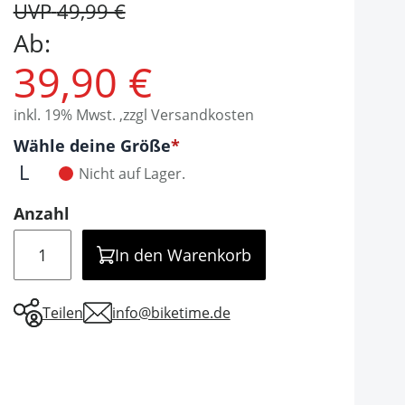
UVP
49,99 €
Ab:
39,90 €
inkl. 19% Mwst. ,zzgl Versandkosten
Optionen
Wähle deine Größe
It is required to select one of the available valu
L
Nicht auf Lager.
Anzahl
Menge
In den Warenkorb
Teilen
info@biketime.de