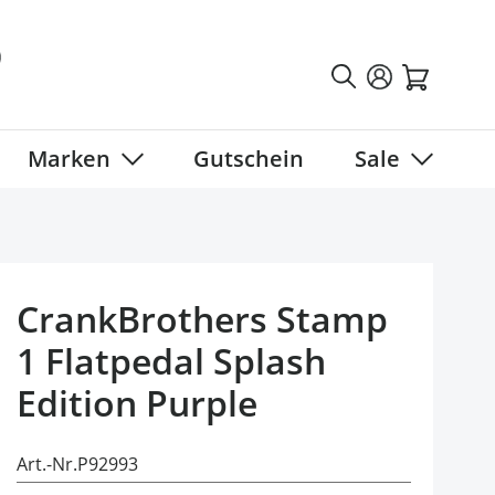
Marken
Gutschein
Sale
tegory
 submenu for Fahrradbekleidung category
Show submenu for Marken category
Show sub
CrankBrothers Stamp
1 Flatpedal Splash
Edition Purple
Art.-Nr.
P92993