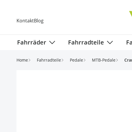
Direkt zum Inhalt
Kontakt
Blog
Fahrräder
Fahrradteile
F
Show submenu for Fahrräder categ
Show subm
Home
Fahrradteile
Pedale
MTB-Pedale
Cra