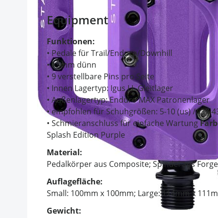
Equipment
Funktionen:
• Pedale für Trail/Enduro/Downhill
• 13mm dünn
• 9 verstellbare Pins pro Seite
• Innen Lagertyp: Igus LL-Gleitlager
• Außenlagertyp: Enduro MAX Patronenlager
• empfohlen für Schuhgrößen: 5-10 (us) // 37-4
• Schmieranschluss für einfache Wartung
Farb
Splash Edition Purple
Material:
Pedalkörper aus Composite; Spindel aus Forg
Auflagefläche:
Small: 100mm x 100mm; Large: 114mm x 111
Gewicht: