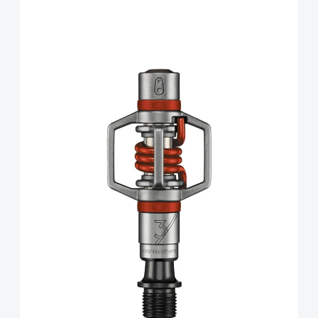
CrankBrothers Eggbeater 3
Pedale inkl. Premium Cleats,
Silver Red
Art.-Nr.
78349
UVP
149,99 €
99,90 €
inkl. 19% Mwst. ,zzgl Versandkosten
Anzahl