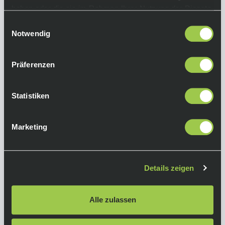
Funktionen:
haben oder die sie im Rahmen Ihrer Nutzung der Dienste
• Gravel-, MTB-, XC-Klickpedal
gesammelt haben.
Einwilligungsauswahl
• minimalistisches Design
Notwendig
• 4-seitiger Einstieg
• überlegene Schlammablösung
• anpassbarer Float und Auslösewinkel (15° /
Präferenzen
20°)
• Premium-Lager
Statistiken
• doppeltes Dichtungssystem
• Traction Pad kompatibel
Q-Faktor:
52 mm
Marketing
Material:
Pedalkörper aus Edelstahl gegossen; Flügel
aus 17-4PH Edelstahl; Spindel aus
Details zeigen
geschmiedetem Chromolystahl SCM 435
Cleats:
Alle zulassen
Premium-Messingcleats enthalten