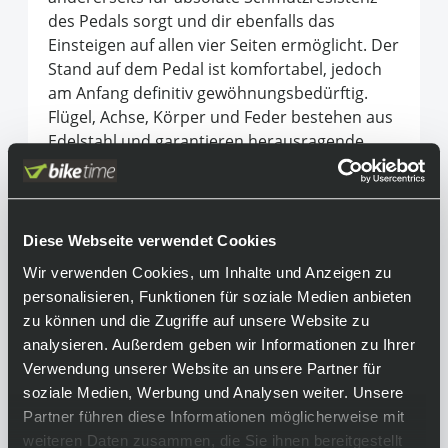
des Pedals sorgt und dir ebenfalls das
Einsteigen auf allen vier Seiten ermöglicht. Der
Stand auf dem Pedal ist komfortabel, jedoch
am Anfang definitiv gewöhnungsbedürftig.
Flügel, Achse, Körper und Feder bestehen aus
Edelstahl und garantieren herausragende
Eigenschaften, was Stabilität und Langlebigkeit
angeht und ein neues Doppeldichtungssystem
verhindert, dass Wasser und Schmutz in die
Nadellager eindringen können. So bleibt das
Diese Webseite verwendet Cookies
Lager selbst unter extremen Bedingungen
Wir verwenden Cookies, um Inhalte und Anzeigen zu
geschützt und trocken. Alle, die leichte und
personalisieren, Funktionen für soziale Medien anbieten
race-orientierte Pedale suchen, werden mit
zu können und die Zugriffe auf unsere Website zu
den Eggbeater 3 von CrankBrothers mehr als
analysieren. Außerdem geben wir Informationen zu Ihrer
zufrieden sein.
Verwendung unserer Website an unsere Partner für
soziale Medien, Werbung und Analysen weiter. Unsere
Equipment
Partner führen diese Informationen möglicherweise mit
weiteren Daten zusammen, die Sie ihnen bereitgestellt