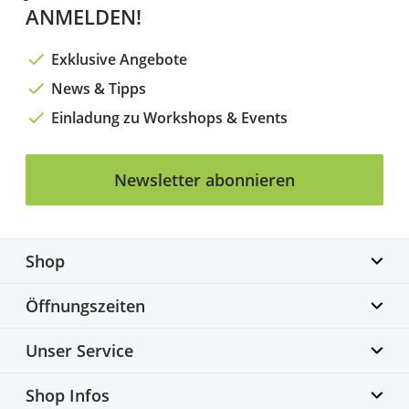
ANMELDEN!
Exklusive Angebote
News & Tipps
Einladung zu Workshops & Events
Newsletter abonnieren
Shop
Biketime GmbH
Öffnungszeiten
Alter Flughafen 7a
30179 Hannover
Montag geschlossen
Unser Service
info@biketime.de
Dienstag – Freitag
+49 511 67998300
11:00 – 18:30 Uhr
Bike Fittingcenter
Shop Infos
Samstag
Fahrradwerkstatt