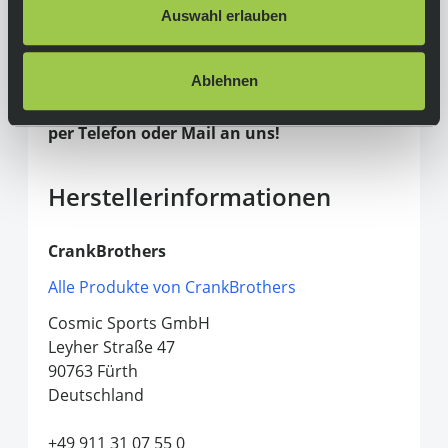
Gewicht:
Auswahl erlauben
280g pro Paar
Achtung:
Ablehnen
Bei Fragen zur Kompatibilität des
gewählten Zubehörteils, wende dich bitte
per Telefon oder Mail an uns!
Herstellerinformationen
CrankBrothers
Alle Produkte von CrankBrothers
Cosmic Sports GmbH
Leyher Straße 47
90763 Fürth
Deutschland
+49 911 31 07 55 0