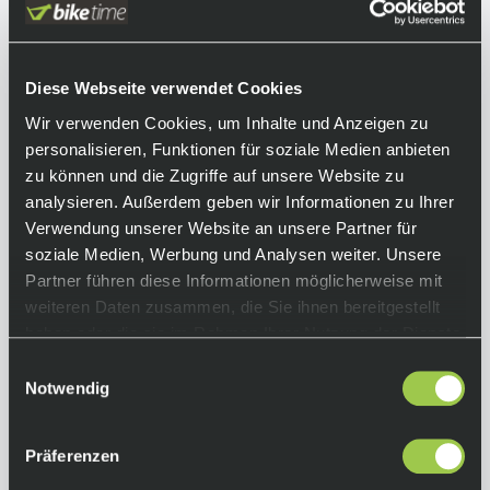
Geschwindigkeit, zwei verstellbaren Pins pro
Seite für zusätzliche Traktion. Das Mallet Pedal
ist bereit, sich deinem nächsten Abenteuer zu
stellen.
Diese Webseite verwendet Cookies
Wir verwenden Cookies, um Inhalte und Anzeigen zu
Equipment
personalisieren, Funktionen für soziale Medien anbieten
zu können und die Zugriffe auf unsere Website zu
Funktionen:
analysieren. Außerdem geben wir Informationen zu Ihrer
• optimierte Plattformgröße und Oberfläche
Verwendung unserer Website an unsere Partner für
für Trail/Gravel-Riding
soziale Medien, Werbung und Analysen weiter. Unsere
• lange Spindel und 57mm Q-Factor für mehr
Partner führen diese Informationen möglicherweise mit
Schuhfreiheit und Stabilität bei hoher
weiteren Daten zusammen, die Sie ihnen bereitgestellt
Geschwindigkeit
haben oder die sie im Rahmen Ihrer Nutzung der Dienste
• integrierte Traktionspad-Technologie zur
gesammelt haben.
individuellen Anpassung und Optimierung
Einwilligungsauswahl
Notwendig
zwischen Schuh und Pedal
• 2 einstellbare Pins pro Seite für mehr Grip
• Endkappe aus Hexlegierung für mehr
Präferenzen
Haltbarkeit