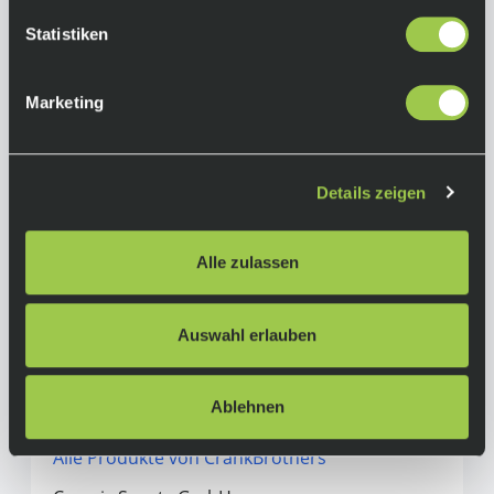
• 4-seitiger Einstieg / hervorragende
Schlammabweisung
Statistiken
• anpassbarer Schwimm- und Auslösewinkel
Farbe:
Marketing
• schwarz
Q-Faktor:
• 57 mm
Materialkörper:
Pedalkörper: 6061-T6 Aluminium, Feder:
Details zeigen
Edelstahl Serie 300
Gewicht:
• 344 g Paar (Herstellerangabe)
Achtung:
Bei Fragen zur Kompatibilität des
Alle zulassen
gewählten Zubehörteils, wende dich bitte
per Telefon oder Mail an uns!
Auswahl erlauben
Herstellerinformationen
Ablehnen
CrankBrothers
Alle Produkte von CrankBrothers