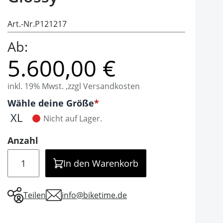
Art.-Nr.
P121217
Ab:
5.600,00 €
inkl. 19% Mwst. ,zzgl Versandkosten
Optionen
Wähle deine Größe
It is required to select one of the available valu
XL
Nicht auf Lager.
Anzahl
Menge
In den Warenkorb
Teilen
info@biketime.de