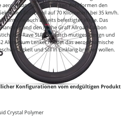
die aerodynamisch optimierten Rohrformen den
ekunden Zeitvorteil auf 70 Kilometern bei 35 km/h.
d Kontrolle auch abseits befestigter Wege. Das
Handling und den Miche Graff Allroad Carbon
esticht das Rave SLR ID2 durch mutiges Design und
 S2 Aluminium Lenker rundet das aerodynamische
eschwindigkeit und Stil in Einklang bringen wollen.
licher Konfigurationen vom endgültigen Produkt
id Crystal Polymer