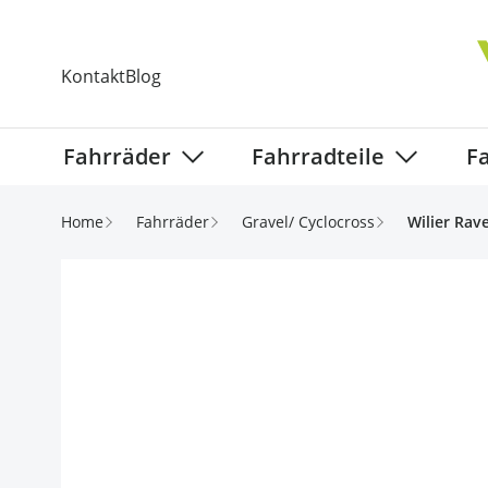
Direkt zum Inhalt
Kontakt
Blog
Fahrräder
Fahrradteile
F
Show submenu for Fahrräder categ
Show subm
Home
Fahrräder
Gravel/ Cyclocross
Wilier Rav