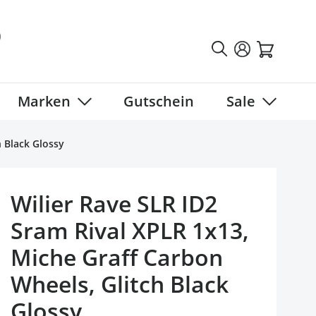
Marken
Gutschein
Sale
tegory
 submenu for Fahrradbekleidung category
Show submenu for Marken category
Show sub
h Black Glossy
Wilier Rave SLR ID2
Sram Rival XPLR 1x13,
Miche Graff Carbon
Wheels, Glitch Black
Glossy