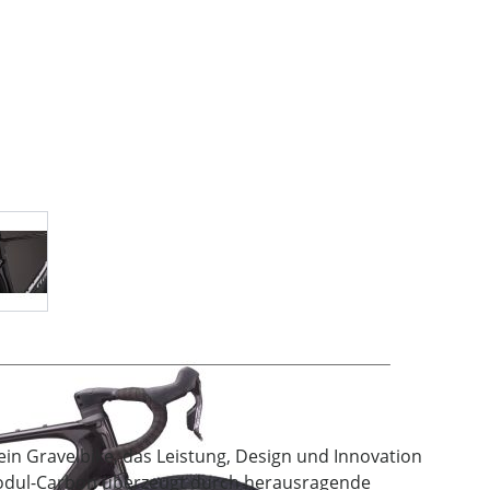
age
View larger image
 ein Gravelbike, das Leistung, Design und Innovation
modul-Carbon überzeugt durch herausragende