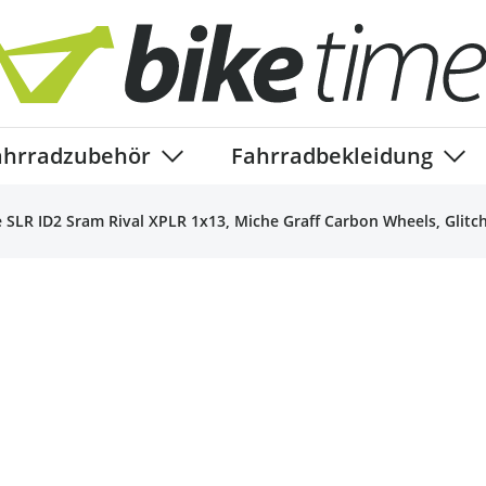
ahrradzubehör
Fahrradbekleidung
ory
enu for Fahrradteile category
Show submenu for Fahrradzubehör ca
Show
e SLR ID2 Sram Rival XPLR 1x13, Miche Graff Carbon Wheels, Glitc