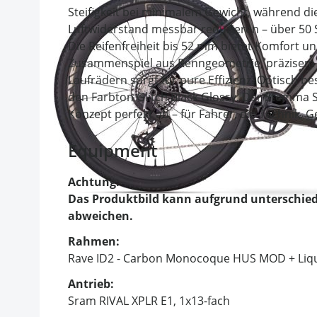
Steifigkeit bei minimalem Gewicht, während 
Luftwiderstand messbar reduzieren – über 50 S
Die Reifenfreiheit bis 52 mm bietet Komfort un
Zusammenspiel aus Renngeometrie, präzisem 
Laufrädern sorgt für pure Effizienz. Optisch b
den Farbton Glitch Black Glossy. Der Stemma
Konzept perfekt ab – für Fahrer, die Technik, G
Equipment
Achtung:
Das Produktbild kann aufgrund unterschied
abweichen.
Rahmen:
Rave ID2 - Carbon Monocoque HUS MOD + Liqu
Antrieb:
Sram RIVAL XPLR E1, 1x13-fach