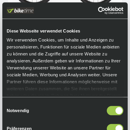
Diese Webseite verwendet Cookies
Liv Enviliv Advanced Pro 0, Sram Force AXS
Wir verwenden Cookies, um Inhalte und Anzeigen zu
PM, Iron Rouge
personalisieren, Funktionen für soziale Medien anbieten
6.999,00 €
Ab
inkl. 19% Mwst.
zu können und die Zugriffe auf unsere Website zu
analysieren. Außerdem geben wir Informationen zu Ihrer
Auf Lager.
In den Warenkorb
Lieferzeit: 4-10 Tage
Verwendung unserer Website an unsere Partner für
Art.-Nr.:
P121120
soziale Medien, Werbung und Analysen weiter. Unsere
Partner führen diese Informationen möglicherweise mit
weiteren Daten zusammen, die Sie ihnen bereitgestellt
haben oder die sie im Rahmen Ihrer Nutzung der Dienste
gesammelt haben.
Einwilligungsauswahl
Notwendig
Präferenzen