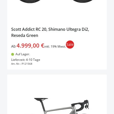
Scott Addict RC 20, Shimano Ultegra Di2,
Reseda Green
4.999,00 €
Sale
Ab
inkl. 19% Mwst.
Auf Lager.
In den Warenkorb
Lieferzeit: 4-10 Tage
Art.-Nr.:
P121568