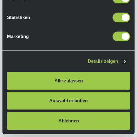
Statistiken
Marketing
Details zeigen
Scott Addict RC Team, Sram Force AXS,
Alle zulassen
Tungsten Grey
5.499,00 €
Sale
inkl. 19% Mwst.
Auswahl erlauben
Auf Lager.
In den Warenkorb
Lieferzeit: 4-10 Tage
Art.-Nr.:
P120869
Ablehnen