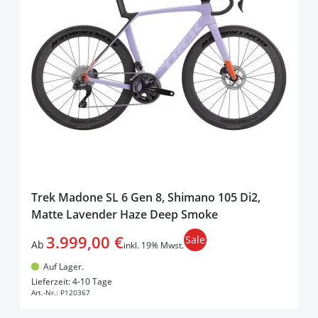
Trek Madone SL 6 Gen 8, Shimano 105 Di2,
Matte Lavender Haze Deep Smoke
3.999,00 €
Sale
Ab
inkl. 19% Mwst.
Auf Lager.
In den Warenkorb
Lieferzeit: 4-10 Tage
Art.-Nr.:
P120367