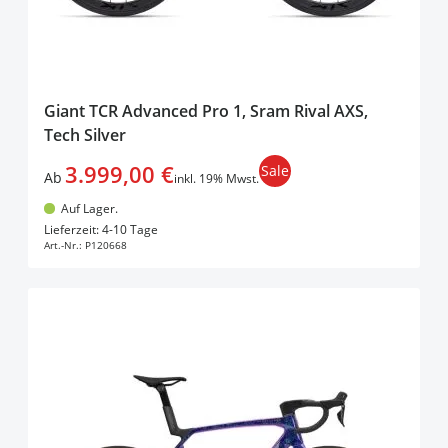
Giant TCR Advanced Pro 1, Sram Rival AXS,
Tech Silver
3.999,00 €
Sale
Ab
inkl. 19% Mwst.
Auf Lager.
In den Warenkorb
Lieferzeit: 4-10 Tage
Art.-Nr.:
P120668