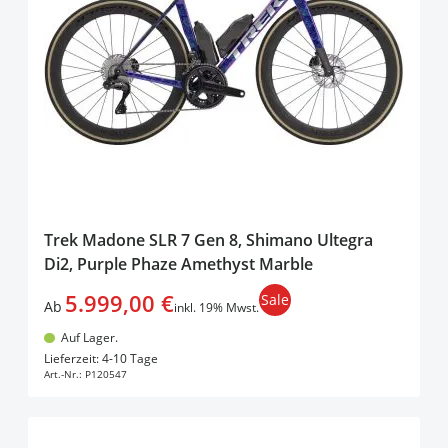
Trek Madone SLR 7 Gen 8, Shimano Ultegra
Di2, Purple Phaze Amethyst Marble
5.999,00 €
Sale
Ab
inkl. 19% Mwst.
Auf Lager.
In den Warenkorb
Lieferzeit: 4-10 Tage
Art.-Nr.:
P120547