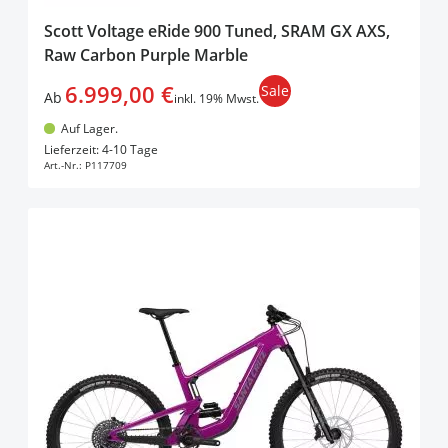
Scott Voltage eRide 900 Tuned, SRAM GX AXS,
Raw Carbon Purple Marble
6.999,00 €
Sale
Ab
inkl. 19% Mwst.
Auf Lager.
In den Warenkorb
Lieferzeit: 4-10 Tage
Art.-Nr.:
P117709