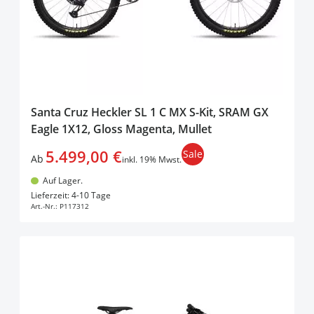
Santa Cruz Heckler SL 1 C MX S-Kit, SRAM GX
Eagle 1X12, Gloss Magenta, Mullet
5.499,00 €
Sale
Ab
inkl. 19% Mwst.
Auf Lager.
In den Warenkorb
Lieferzeit: 4-10 Tage
Art.-Nr.:
P117312