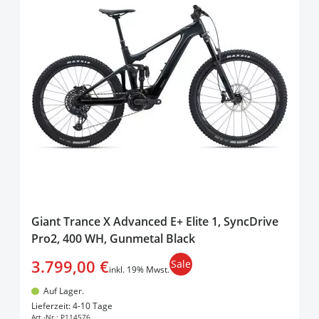
Giant Trance X Advanced E+ Elite 1, SyncDrive
Pro2, 400 WH, Gunmetal Black
3.799,00 €
Sale
inkl. 19% Mwst.
Auf Lager.
In den Warenkorb
Lieferzeit: 4-10 Tage
Art.-Nr.:
P114576