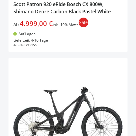
Scott Patron 920 eRide Bosch CX 800W,
Shimano Deore Carbon Black Pastel White
4.999,00 €
Sale
Ab
inkl. 19% Mwst.
Auf Lager.
In den Warenkorb
Lieferzeit: 4-10 Tage
Art.-Nr.:
P121550