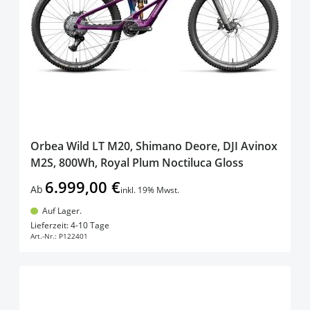
products available
Auf Lager (grün)
(
33
)
products availab
Derzeit nicht lieferbar (rot)
(
10
)
Orbea Wild LT M20, Shimano Deore, DJI Avinox
M2S, 800Wh, Royal Plum Noctiluca Gloss
6.999,00 €
Ab
inkl. 19% Mwst.
Auf Lager.
In den Warenkorb
Lieferzeit: 4-10 Tage
Art.-Nr.:
P122401