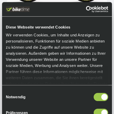
Diese Webseite verwendet Cookies
Santa Cruz Bullit 70 C MX, Sram 70 Eagle T-
Wir verwenden Cookies, um Inhalte und Anzeigen zu
Type, Gloss Black
personalisieren, Funktionen für soziale Medien anbieten
6.299,00 €
Sale
inkl. 19% Mwst.
zu können und die Zugriffe auf unsere Website zu
analysieren. Außerdem geben wir Informationen zu Ihrer
Auf Lager.
In den Warenkorb
Verwendung unserer Website an unsere Partner für
Lieferzeit: 4-10 Tage
Art.-Nr.:
P119586
soziale Medien, Werbung und Analysen weiter. Unsere
Partner führen diese Informationen möglicherweise mit
weiteren Daten zusammen, die Sie ihnen bereitgestellt
haben oder die sie im Rahmen Ihrer Nutzung der Dienste
gesammelt haben.
Einwilligungsauswahl
Notwendig
Präferenzen