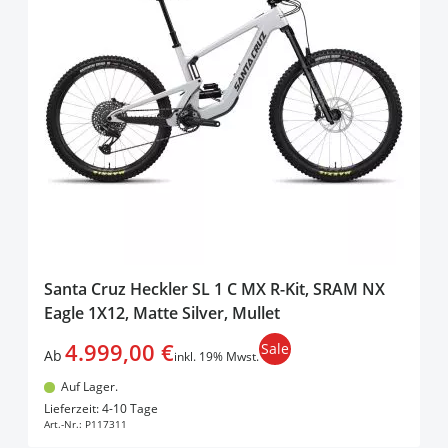
Santa Cruz Heckler SL 1 C MX R-Kit, SRAM NX
Eagle 1X12, Matte Silver, Mullet
4.999,00 €
Sale
Ab
inkl. 19% Mwst.
Auf Lager.
In den Warenkorb
Lieferzeit: 4-10 Tage
Art.-Nr.:
P117311