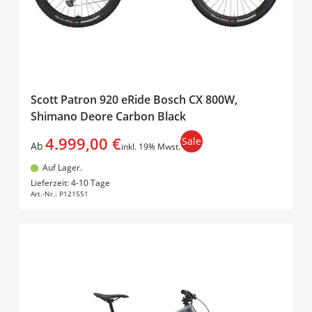
Scott Patron 920 eRide Bosch CX 800W,
Shimano Deore Carbon Black
4.999,00 €
Sale
Ab
inkl. 19% Mwst.
Auf Lager.
In den Warenkorb
Lieferzeit: 4-10 Tage
Art.-Nr.:
P121551