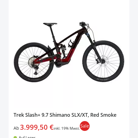
Trek Slash+ 9.7 Shimano SLX/XT, Red Smoke
3.999,50 €
Sale
Ab
inkl. 19% Mwst.
Auf Lager.