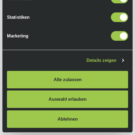
Statistiken
Marketing
Details zeigen
Santa Cruz Vala 70 C MX, Sram 70 Eagle T-Type,
Alle zulassen
Gloss Grey
6.999,00 €
Sale
Ab
inkl. 19% Mwst.
Auswahl erlauben
Auf Lager.
In den Warenkorb
Lieferzeit: 4-10 Tage
Art.-Nr.:
P119579
Ablehnen