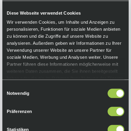
Umlenkwippe, Integrierter Speed Sensor,
EnergyPak Plus (WB Style) kompatibel, 140 mm
Diese Webseite verwendet Cookies
Federweg, 12 x 148 mm, SRAM UDH
Wir verwenden Cookies, um Inhalte und Anzeigen zu
Schaltauge
personalisieren, Funktionen für soziale Medien anbieten
Gabel:
zu können und die Zugriffe auf unsere Website zu
Fox 36 Performance Elite Live Valve, GRIP2
analysieren. Außerdem geben wir Informationen zu Ihrer
Dämpfung, 150 mm Federweg, Boost 15x110
Verwendung unserer Website an unsere Partner für
mm
soziale Medien, Werbung und Analysen weiter. Unsere
Partner führen diese Informationen möglicherweise mit
E-Antrieb:
weiteren Daten zusammen, die Sie ihnen bereitgestellt
SyncDrive Pro2, 85 Nm, powered by Yamaha
haben oder die sie im Rahmen Ihrer Nutzung der Dienste
Akku:
gesammelt haben.
Einwilligungsauswahl
EnergyPak Smart 400 Wh EnergyPak Plus
Notwendig
Range Extender kompatibel (WB style)
Controller:
Präferenzen
RideControl GO + RideControl Ergo 3
Ladegerät:
Statistiken