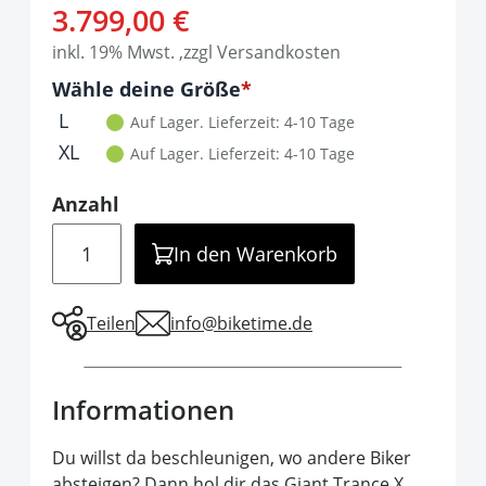
3.799,00 €
inkl. 19% Mwst. ,zzgl Versandkosten
Optionen
Wähle deine Größe
It is required to select one of the available 
L
Auf Lager.
Lieferzeit: 4-10 Tage
XL
Auf Lager.
Lieferzeit: 4-10 Tage
Anzahl
Menge
In den Warenkorb
Teilen
info@biketime.de
Informationen
Du willst da beschleunigen, wo andere Biker
absteigen? Dann hol dir das Giant Trance X