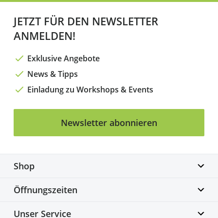
JETZT FÜR DEN NEWSLETTER
ANMELDEN!
Exklusive Angebote
News & Tipps
Einladung zu Workshops & Events
Newsletter abonnieren
Shop
Biketime GmbH
Öffnungszeiten
Alter Flughafen 7a
30179 Hannover
Montag geschlossen
Unser Service