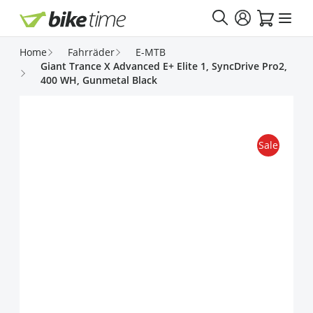
Direkt zum Inhalt
Home
Fahrräder
E-MTB
Giant Trance X Advanced E+ Elite 1, SyncDrive Pro2,
400 WH, Gunmetal Black
Sale