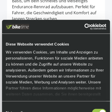
Basis, um dein schnelles und vielseitiges
Endurance-Rennrad aufzubauen. Perfekt für
Fahrer, die Geschwindigkeit und Komfort auf
langen Strecken suchen.
Equipment
Rahmen:
Diese Webseite verwendet Cookies
500 Series OCLV Carbon, IsoSpeed,
Wir verwenden Cookies, um Inhalte und Anzeigen zu
integriertes Staufach, konisches Steuerrohr,
personalisieren, Funktionen für soziale Medien anbieten
interne Zugführung, 3S-Kettenführung,
zu können und die Zugriffe auf unsere Website zu
Schutzblechösen, Flat Mount Bremsaufnahme,
analysieren. Außerdem geben wir Informationen zu Ihrer
142 x12 mm Steckachse
Verwendung unserer Website an unsere Partner für
Gabel:
soziale Medien, Werbung und Analysen weiter. Unsere
Domane SL, Carbon, konischer
Partner führen diese Informationen möglicherweise mit
Carbongabelschaft, interne Bremszugführung,
weiteren Daten zusammen, die Sie ihnen bereitgestellt
Schutzblechösen, Flat Mount-
haben oder die sie im Rahmen Ihrer Nutzung der Dienste
Scheibenbremsaufnahme, 12 x 100 mm
gesammelt haben.
Einwilligungsauswahl
Steckachse