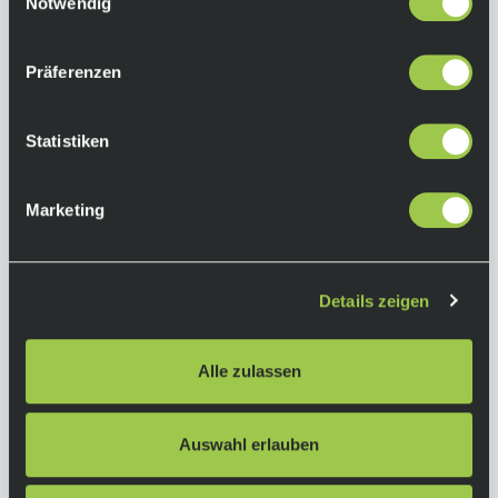
Notwendig
Farbe:
Hex Blue
Präferenzen
Custom Bikes:
Du brauchst Hilfe bei der Auswahl der
Statistiken
richtigen Komponenten für dein Traumbike?
Ruf uns gerne an, oder verabrede einen
Termin – wir konfigurieren dein Traumbike mit
Marketing
dir zusammen.
Details zeigen
More Info
Alle zulassen
Auswahl erlauben