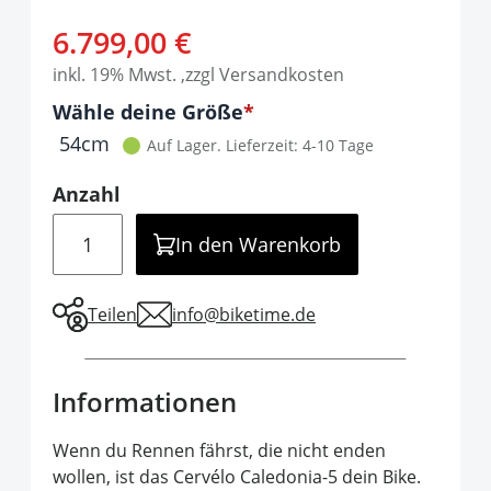
Ab:
6.799,00 €
inkl. 19% Mwst. ,zzgl Versandkosten
Optionen
Wähle deine Größe
It is required to select one of the available 
54cm
Auf Lager.
Lieferzeit: 4-10 Tage
Anzahl
Menge
In den Warenkorb
Teilen
info@biketime.de
Informationen
Wenn du Rennen fährst, die nicht enden
wollen, ist das Cervélo Caledonia-5 dein Bike.