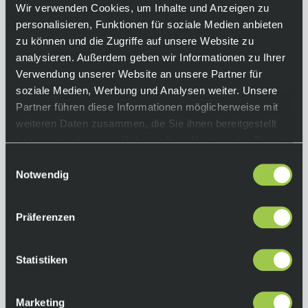
Wir verwenden Cookies, um Inhalte und Anzeigen zu
Das Produktbild kann aufgrund
personalisieren, Funktionen für soziale Medien anbieten
unterschiedlicher Konfigurationen vom
zu können und die Zugriffe auf unsere Website zu
endgültigen Produkt abweichen.
analysieren. Außerdem geben wir Informationen zu Ihrer
Rahmen:
Verwendung unserer Website an unsere Partner für
Cervélo All-Carbon
soziale Medien, Werbung und Analysen weiter. Unsere
Partner führen diese Informationen möglicherweise mit
Gabel:
weiteren Daten zusammen, die Sie ihnen bereitgestellt
Cervélo All-Carbon, Tapered Caledonia-5 Fork
haben oder die sie im Rahmen Ihrer Nutzung der Dienste
Antrieb:
gesammelt haben.
Einwilligungsauswahl
SRAM Force AXS
Notwendig
Kassette: SRAM Force E1, 10-36 Z., 12-fach
Präferenzen
Kurbelgarnitur: SRAM Force AXS E1, 48/35 Z.,
DUB, with power meter
Bremsscheiben:
Statistiken
SRAM Paceline Centerlock
Laufräder:
Marketing