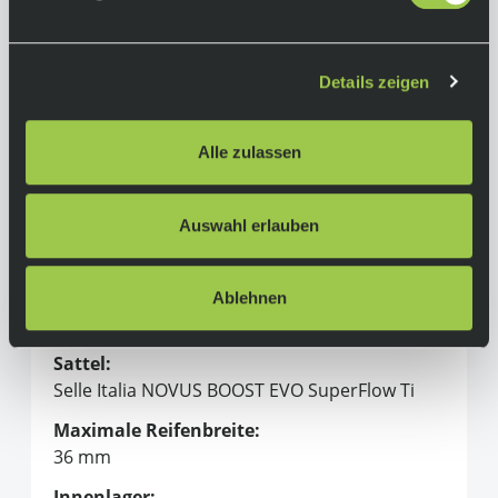
Hinten: Reserve 49TA, DT Swiss 350, 12x142
mm, XDR freehub, 24H, centerlock, tubeless
compatible
Details zeigen
Vorne: Reserve 42TA, DT Swiss 350, 12x100
mm, 24H, centerlock, tubeless compatible
Alle zulassen
Reifen:
Vittoria Corsa N.EXT TLR G2.0 700x30c
Auswahl erlauben
Sattelstütze:
Cervélo SP24 Carbon
Lenker:
Ablehnen
Cervélo HB13 Carbon, 31.8 mm clamp
Sattel:
Selle Italia NOVUS BOOST EVO SuperFlow Ti
Maximale Reifenbreite:
36 mm
Innenlager: