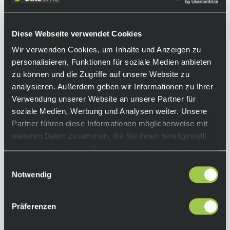
Informationen
Die Termica Long Salopette L1 ist eine lange
Diese Webseite verwendet Cookies
Radhose, die sich besonders für intensives
Wir verwenden Cookies, um Inhalte und Anzeigen zu
Training in der Wintersaison eignet. Sie gehört
personalisieren, Funktionen für soziale Medien anbieten
zu den wetterfesten Produkten von Q36.5. Die
zu können und die Zugriffe auf unsere Website zu
Hose besteht aus dem markeneigenen
analysieren. Außerdem geben wir Informationen zu Ihrer
Material "UF – Hybrid Shell PLUS" und einer
Verwendung unserer Website an unsere Partner für
zweiten Schicht aus perforiertem Vlies im
soziale Medien, Werbung und Analysen weiter. Unsere
vorderen Bereich der Beine. Das macht eine
Partner führen diese Informationen möglicherweise mit
Membran überflüssig. Die beiden Schichten
weiteren Daten zusammen, die Sie ihnen bereitgestellt
bilden ein System: Sie gewährleisten eine
haben oder die sie im Rahmen Ihrer Nutzung der Dienste
stabile Körpertemperatur, speichern deine
gesammelt haben.
Einwilligungsauswahl
natürliche Körperwärme und schützen dich
Notwendig
effektiv vor den Elementen. Nähte werden
dabei nur minimal eingesetzt und strategisch
platziert, damit du sie beim Biken gar nicht
Präferenzen
bemerkst.