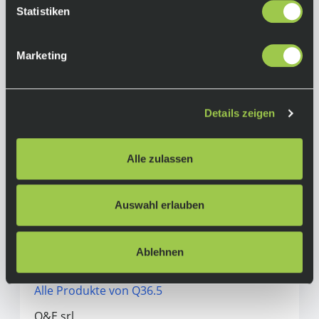
Statistiken
Equipment
Sitzpolster ergonomischer Schnitt Laser raw
Marketing
cut minimaler Einsatz von Nähten für kalte,
trockene Bedingungen & feuchtes Wetter
reflektierende Einsätze robuster durch
Details zeigen
Dyneema®-Einsatz im Sattelbereich
Körpertemperatur-Stabilitätsgarantie bei ca.
-5 bis 12°C Kategorie: Wetterfest Geschlecht:
Alle zulassen
Männer nur 275gr Gewicht (Größe M) Material:
60% Polyamid, 33% Elastan, 7% Polyester
Auswahl erlauben
Herstellerinformationen
Ablehnen
Q36.5
Alle Produkte von Q36.5
Q&E srl