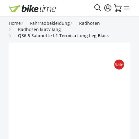
Direkt zum Inhalt
Home
Fahrradbekleidung
Radhosen
Radhosen kurz/ lang
Q36.5 Salopette L1 Termica Long Leg Black
Sale