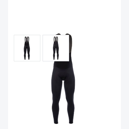
View larger image
View larger image
Q36.5 Salopette L1 Termica
Long Leg Black
Art.-Nr.
P89958
UVP
330,00 €
Ab:
219,90 €