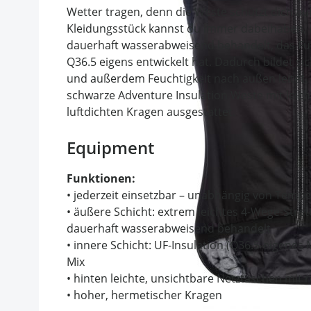
Wetter tragen, denn die Weste schützt dich a
Kleidungsstück kannst du immer dabeihaben, di
dauerhaft wasserabweisend behandelt, das Fut
Q36.5 eigens entwickelt hat. Dadurch bildet sic
und außerdem Feuchtigkeit nach außen leitet, 
schwarze Adventure Insulation Weste mit lei
luftdichten Kragen ausgestattet.
Equipment
Funktionen:
• jederzeit einsetzbar – unabhängig von Tempe
• äußere Schicht: extrem leichtes 4-Wege-Stret
dauerhaft wasserabweisend behandelt
• innere Schicht: UF-Insulation (Q36.5-eigenes 
Mix
• hinten leichte, unsichtbare Netztaschen mit 
• hoher, hermetischer Kragen