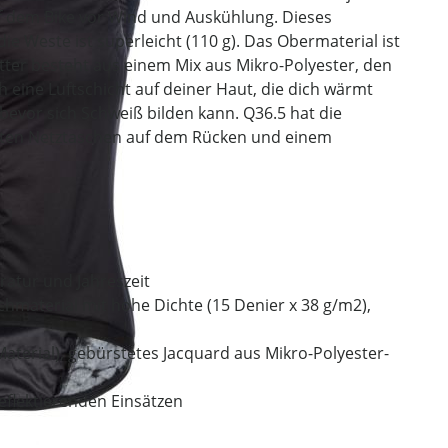
uf dem Bike vor Wind und Auskühlung. Dieses
e Weste ist superleicht (110 g). Das Obermaterial ist
ter besteht aus einem Mix aus Mikro-Polyester, den
h eine Luftschicht auf deiner Haut, die dich wärmt
bevor sich Schweiß bilden kann. Q36.5 hat die
chten Netztaschen auf dem Rücken und einem
ratur und Jahreszeit
chmaterial mit hohe Dichte (15 Denier x 38 g/m2),
Material), gebürstetes Jacquard aus Mikro-Polyester-
reflektierenden Einsätzen