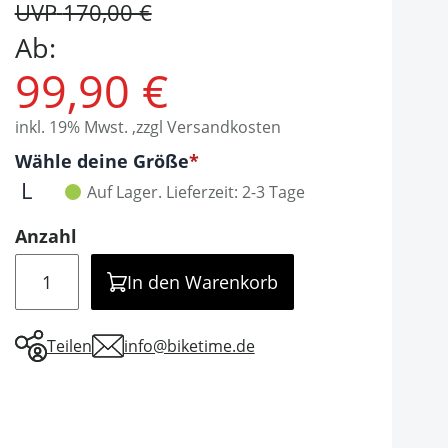
UVP
170,00 €
Ab:
99,90 €
inkl. 19% Mwst. ,zzgl Versandkosten
Optionen
Wähle deine Größe
It is required to select one of the available valu
L
Auf Lager.
Lieferzeit: 2-3 Tage
Anzahl
Menge
In den Warenkorb
Teilen
info@biketime.de