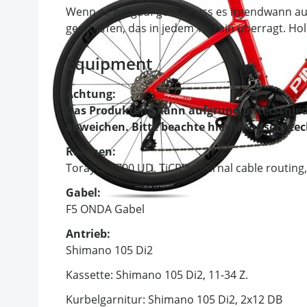
Wenn es bergauf geht, muss es irgendwann au
geschaffen, das in jedem Terrain überragt. Hol
Equipment
Achtung:
Das Produktbild kann aufgrund unterschied
abweichen. Bitte beachte hierfür unsere te
Rahmen:
Torayca T700 UD, TiCR™ internal cable routing,
Gabel:
F5 ONDA Gabel
Antrieb:
Shimano 105 Di2
Kassette: Shimano 105 Di2, 11-34 Z.
Kurbelgarnitur: Shimano 105 Di2, 2x12 DB