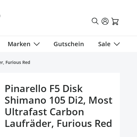
Marken
Gutschein
Sale
tegory
 submenu for Fahrradbekleidung category
Show submenu for Marken category
Show sub
er, Furious Red
Pinarello F5 Disk
Shimano 105 Di2, Most
Ultrafast Carbon
Laufräder, Furious Red