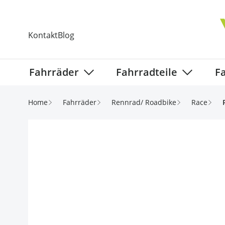
Direkt zum Inhalt
Kontakt
Blog
Fahrräder
Fahrradteile
F
Show submenu for Fahrräder categ
Show subm
Home
Fahrräder
Rennrad/ Roadbike
Race