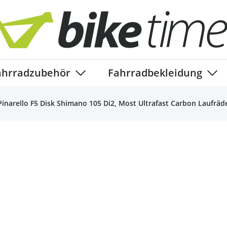
ahrradzubehör
Fahrradbekleidung
ory
enu for Fahrradteile category
Show submenu for Fahrradzubehör ca
Show
Pinarello F5 Disk Shimano 105 Di2, Most Ultrafast Carbon Laufräd