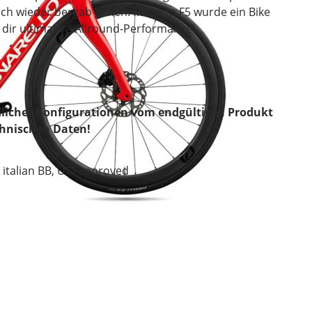
ch wieder bergab gehen. Mit dem F5 wurde ein Bike
 dir ultimative Allround-Performance!
licher Konfigurationen vom endgültigen Produkt
chnischen Daten!
 italian BB, UCI approved