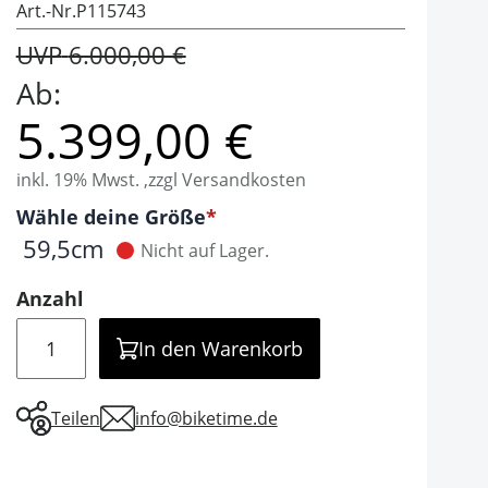
Art.-Nr.
P115743
UVP
6.000,00 €
Ab:
5.399,00 €
inkl. 19% Mwst. ,zzgl Versandkosten
Optionen
Wähle deine Größe
It is required to select one of the available valu
59,5cm
Nicht auf Lager.
Anzahl
Menge
In den Warenkorb
Teilen
info@biketime.de