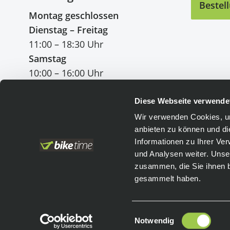
Bestel
Montag geschlossen
Dienstag – Freitag
11:00 – 18:30 Uhr
Samstag
10:00 – 16:00 Uhr
Diese Webseite verwende
Wir verwenden Cookies, um
anbieten zu können und di
Einfach bezahlen
:
Informationen zu Ihrer Ve
und Analysen weiter. Unse
Vorkasse
Leasing
zusammen, die Sie ihnen b
PayPal
gesammelt haben.
Einwilligungsauswahl
Notwendig