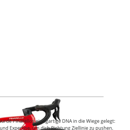
age
rde Pinarellos einzigartige DNA in die Wiege gelegt:
nd Expertise, um dich Richtung Ziellinie zu pushen.