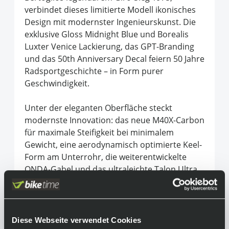
verbindet dieses limitierte Modell ikonisches
Design mit modernster Ingenieurskunst. Die
exklusive Gloss Midnight Blue und Borealis
Luxter Venice Lackierung, das GPT-Branding
und das 50th Anniversary Decal feiern 50 Jahre
Radsportgeschichte – in Form purer
Geschwindigkeit.
Unter der eleganten Oberfläche steckt
modernste Innovation: das neue M40X-Carbon
für maximale Steifigkeit bei minimalem
Gewicht, eine aerodynamisch optimierte Keel-
Form am Unterrohr, die weiterentwickelte
ONDA-Gabel und das ultraleichte Talon Ultra
Fast Cockpit. Jede Linie, jede Faser – auf
Performance getrimmt.
Dogma F Edizione Speciale – Legende trifft
Diese Webseite verwendet Cookies