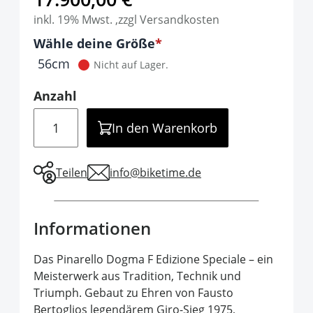
inkl. 19% Mwst. ,zzgl Versandkosten
Optionen
Wähle deine Größe
It is required to select one of the available 
56cm
Nicht auf Lager.
Anzahl
Menge
In den Warenkorb
Teilen
info@biketime.de
Informationen
Das Pinarello Dogma F Edizione Speciale – ein
Meisterwerk aus Tradition, Technik und
Triumph. Gebaut zu Ehren von Fausto
Bertoglios legendärem Giro-Sieg 1975,