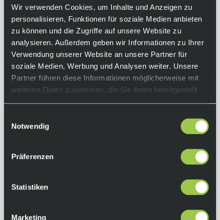
Zukunft. Für Fahrer, die Geschichte schreiben
Wir verwenden Cookies, um Inhalte und Anzeigen zu
wollen.
personalisieren, Funktionen für soziale Medien anbieten
zu können und die Zugriffe auf unsere Website zu
Equipment
analysieren. Außerdem geben wir Informationen zu Ihrer
Verwendung unserer Website an unsere Partner für
Achtung:
soziale Medien, Werbung und Analysen weiter. Unsere
Das Produktbild kann aufgrund
Partner führen diese Informationen möglicherweise mit
unterschiedlicher Konfigurationen vom
weiteren Daten zusammen, die Sie ihnen bereitgestellt
endgültigen Produkt abweichen.
haben oder die sie im Rahmen Ihrer Nutzung der Dienste
Rahmen:
gesammelt haben.
Einwilligungsauswahl
TorayCa M40X, TiCR™ Cable Routing, Italian BB
Notwendig
Gabel:
eTICR Onda Fork with ForkFlap™, 1.5' upper
Präferenzen
and lower steerer
Antrieb:
Statistiken
Shimano Dura Ace Di2 2x12
Kassette: Shimano Dura Ace CS-R9200, 11-30
Marketing