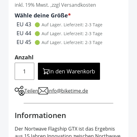
inkl. 19% Mwst. ,zzgl Versandkosten
Optionen
Wähle deine Größe
It is required to select one of the available 
EU 43
Auf Lager.
Lieferzeit: 2-3 Tage
EU 44
Auf Lager.
Lieferzeit: 2-3 Tage
EU 45
Auf Lager.
Lieferzeit: 2-3 Tage
Anzahl
Menge
In den Warenkorb
Teilen
info@biketime.de
Informationen
Der Nortwave Flagship GTX ist das Ergebnis
aus 15 Jahren Innovation zwischen Northwave