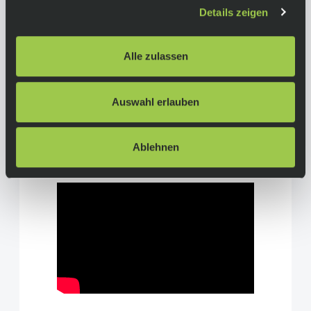
Winterhandschuhe trägt
Details zeigen
• Logo und Ton-in-Ton-Grafiken
Fit:
Alle zulassen
Pro
Farbe:
Auswahl erlauben
Black
Ablehnen
More Info