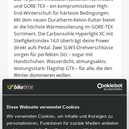
und GORE-TEX – ein kompromissloser High-
End-Winterschuh für härteste Bedingungen.
Mit dem neuen Duratherm-Kelvin-Futter bietet
er die höchste Wärmeisolierung im GORE-TEX
Sortiment. Die Carbonsohle Hyperlight XC mit
Steifigkeitsindex 14,0 überträgt deine Power
direkt aufs Pedal. Zwei SLW3-Drehverschlüsse
sorgen für perfekten Sitz – sogar mit
Handschuhen. Wasserdicht, atmungsaktiv,
leistungsstark: Flagship GTX – für alle, die den
Winter dominieren wollen.
Equipment
Funktionen:
Diese Webseite verwendet Cookies
• MTB/Gravel-Schuhe für Herbst/Winter
• für 2-Loch Cleats
Wir verwenden Cookies, um Inhalte und Anzeigen zu
• Duratherm-Kelvin-Futter bietet die beste
personalisieren, Funktionen für soziale Medien anbieten