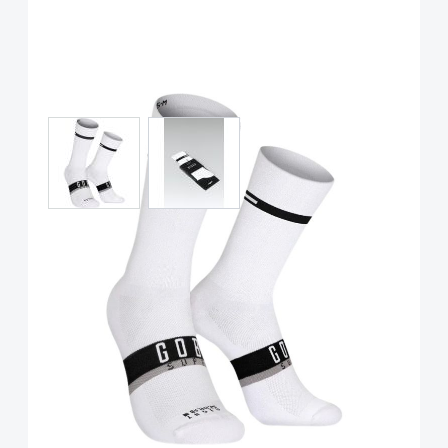
View larger image
View larger image
Gobik Socken Superb Unisex
Extra Long White Horizon
Art.-Nr.
P119165
Ab:
17,00 €
inkl. 19% Mwst. ,zzgl Versandkosten