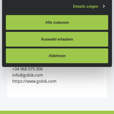
Herstellerinformationen
Details zeigen
Gobik
Alle zulassen
Alle Produkte von Gobik
GOBIK SPORT WEAR S.L.
Auswahl erlauben
Músico Azorín Torregrosa 12
30510, Yecla, MURCIA
Ablehnen
Spanien
+34 968 075 006
info@gobik.com
https://www.gobik.com