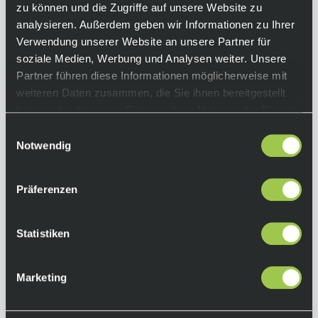
zu können und die Zugriffe auf unsere Website zu
Atmungsaktivität, Elastizität und Weichheit. Sie
analysieren. Außerdem geben wir Informationen zu Ihrer
sind der ideale Begleiter für lange
Verwendung unserer Website an unsere Partner für
Trainingseinheiten und Wettkämpfe, da sie
soziale Medien, Werbung und Analysen weiter. Unsere
optimalen Komfort und Widerstandsfähigkeit
Partner führen diese Informationen möglicherweise mit
für jede Herausforderung bieten.
weiteren Daten zusammen, die Sie ihnen bereitgestellt
Equipment
haben oder die sie im Rahmen Ihrer Nutzung der Dienste
gesammelt haben.
Einwilligungsauswahl
Funktionen:
Notwendig
• Höhe: 17 cm (XS), 18 cm (S-M), 19 cm (L-XL)
• dichte Basis für optimales Tragegefühl
Präferenzen
• elastisches Band zur Unterstützung des
Fußgewölbes
• verstärkte Struktur im Fersen- und
Statistiken
Zehenbereich
Farbe:
Marketing
White Horizon