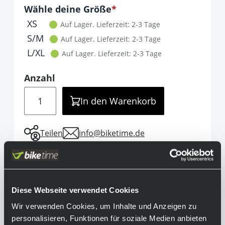
Optionen
Wähle deine Größe
It is required to select one of the available 
XS
Auf Lager.
Lieferzeit: 2-3 Tage
S/M
Auf Lager.
Lieferzeit: 2-3 Tage
L/XL
Auf Lager.
Lieferzeit: 2-3 Tage
Anzahl
Menge
In den Warenkorb
Teilen
info@biketime.de
Informationen
Diese Webseite verwendet Cookies
Mit Aquafil® Microlon® ausgerüstet, bieten
Wir verwenden Cookies, um Inhalte und Anzeigen zu
die Gobik Superb Socken auch in der extra
personalisieren, Funktionen für soziale Medien anbieten
langen Version hervorragende