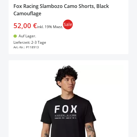
Fox Racing Slambozo Camo Shorts, Black
Camouflage
52,00 €
Sale
inkl. 19% Mwst.
Auf Lager.
In den Warenkorb
Lieferzeit: 2-3 Tage
Art.-Nr.:
P118913