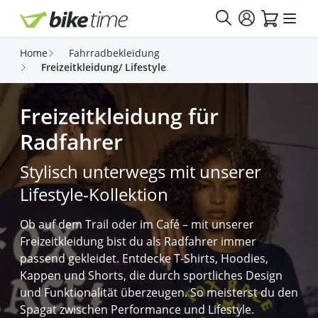
Direkt zum Inhalt
Home
Fahrradbekleidung
Freizeitkleidung/ Lifestyle
Freizeitkleidung für
Radfahrer
Stylisch unterwegs mit unserer
Lifestyle-Kollektion
Ob auf dem Trail oder im Café – mit unserer
Freizeitkleidung bist du als Radfahrer immer
passend gekleidet.
Entdecke T-Shirts, Hoodies,
Kappen und Shorts, die durch sportliches Design
und Funktionalität überzeugen.
So
meisterst du den
Spagat zwischen Performance und Lifestyle.