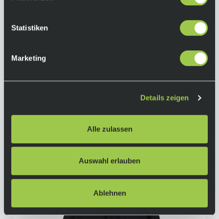
Statistiken
Marketing
Fox Racing Tech T-Shirt, Vintage Wash Blue
35,00 €
Sale
Ab
inkl. 19% Mwst.
Details zeigen
Auf Lager.
In den Warenkorb
Lieferzeit: 2-3 Tage
Art.-Nr.:
P119083
Alle zulassen
Auswahl erlauben
Ablehnen