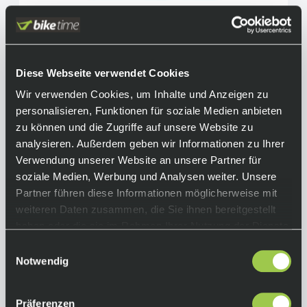
Fox Racing Hello Premium T-Shirt, Lilac
31,00 €
Sale
inkl. 19% Mwst.
Auf Lager.
Diese Webseite verwendet Cookies
In den Warenkorb
Lieferzeit: 2-3 Tage
Art.-Nr.:
P119086
Wir verwenden Cookies, um Inhalte und Anzeigen zu
personalisieren, Funktionen für soziale Medien anbieten
zu können und die Zugriffe auf unsere Website zu
analysieren. Außerdem geben wir Informationen zu Ihrer
Verwendung unserer Website an unsere Partner für
soziale Medien, Werbung und Analysen weiter. Unsere
Partner führen diese Informationen möglicherweise mit
weiteren Daten zusammen, die Sie ihnen bereitgestellt
haben oder die sie im Rahmen Ihrer Nutzung der Dienste
gesammelt haben.
Einwilligungsauswahl
Notwendig
Präferenzen