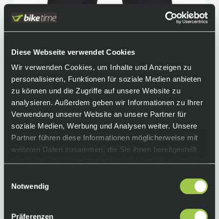
Fox Racing Ranger Liner Short Women Black
70,00 €
Sale
inkl. 19% Mwst.
Diese Webseite verwendet Cookies
Auf Lager.
Wir verwenden Cookies, um Inhalte und Anzeigen zu
In den Warenkorb
Lieferzeit: 2-3 Tage
personalisieren, Funktionen für soziale Medien anbieten
Art.-Nr.:
P118640
zu können und die Zugriffe auf unsere Website zu
analysieren. Außerdem geben wir Informationen zu Ihrer
Verwendung unserer Website an unsere Partner für
soziale Medien, Werbung und Analysen weiter. Unsere
Partner führen diese Informationen möglicherweise mit
weiteren Daten zusammen, die Sie ihnen bereitgestellt
haben oder die sie im Rahmen Ihrer Nutzung der Dienste
gesammelt haben.
Einwilligungsauswahl
Notwendig
Präferenzen