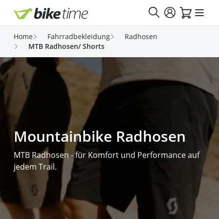
Direkt zum Inhalt
Home
Fahrradbekleidung
Radhosen
MTB Radhosen/ Shorts
Mountainbike Radhosen
MTB Radhosen - für Komfort und Performance auf
jedem Trail.