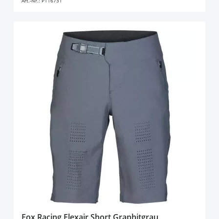
Art.-Nr.:
P116731
Fox Racing Flexair Short Graphitgrau