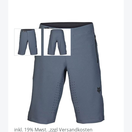
View larger image
View larger image
Fox Racing Defend Short
Graphitgrau
Art.-Nr.
P116731
UVP
109,99 €
Ab:
109,90 €
inkl. 19% Mwst. ,zzgl Versandkosten