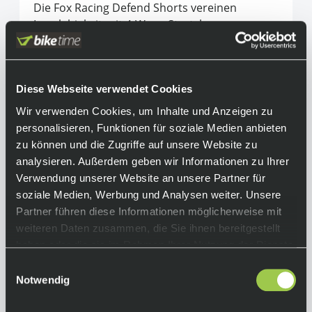
Die Fox Racing Defend Shorts vereinen
Langlebigkeit mit 4-Wege-Stretch, was
optimale Bewegungsfreiheit beim Climben
und zuverlässigen Schutz bei Abfahrten
gewährleistet. Der Ratschenverschluss im
Diese Webseite verwendet Cookies
Rennstil ermöglicht eine schnelle und einfache
Anpassung der Passform. Die
Wir verwenden Cookies, um Inhalte und Anzeigen zu
Reißverschlusstaschen bieten genügend
personalisieren, Funktionen für soziale Medien anbieten
Stauraum für wichtige Utensilien, die du für
zu können und die Zugriffe auf unsere Website zu
deine langen Tage im Park brauchst. Mit den
analysieren. Außerdem geben wir Informationen zu Ihrer
Mountainbike-Shorts Defend kannst du selbst
Verwendung unserer Website an unsere Partner für
auf den härtesten Trails mit vollem
soziale Medien, Werbung und Analysen weiter. Unsere
Selbstvertrauen neue Grenzen überwinden.
Partner führen diese Informationen möglicherweise mit
Das Design ohne Reißverschluss erhöht
weiteren Daten zusammen, die Sie ihnen bereitgestellt
zudem den Komfort während der Fahrt.
haben oder die sie im Rahmen Ihrer Nutzung der Dienste
gesammelt haben.
Einwilligungsauswahl
Equipment
Notwendig
Funktionen: