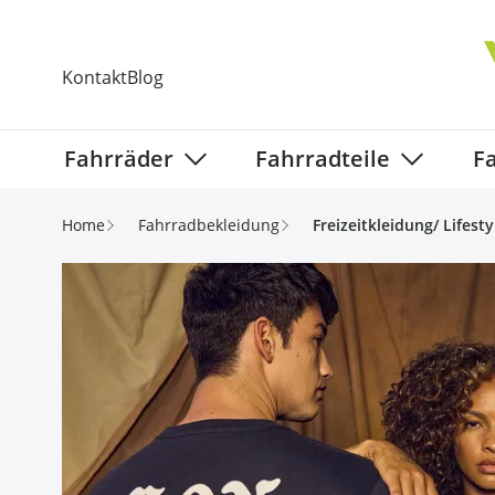
Direkt zum Inhalt
Kontakt
Blog
Fahrräder
Fahrradteile
F
Show submenu for Fahrräder categ
Show subm
Home
Fahrradbekleidung
Freizeitkleidung/ Lifesty