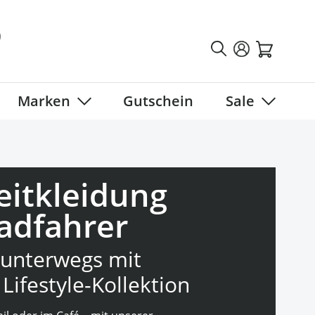
Marken
Gutschein
Sale
tegory
 submenu for Fahrradbekleidung category
Show submenu for Marken category
Show sub
eitkleidung
Radfahrer
h unterwegs mit
Lifestyle-Kollektion