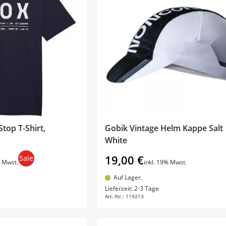
top T-Shirt,
Gobik Vintage Helm Kappe Salt
White
19,00 €
Sale
% Mwst.
inkl. 19% Mwst.
Auf Lager.
en Warenkorb
In den Warenkorb
Lieferzeit: 2-3 Tage
Art.-Nr.:
119213