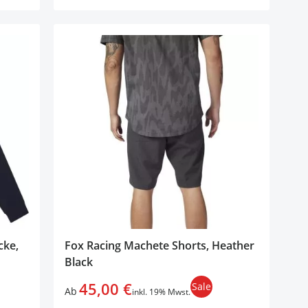
cke,
Fox Racing Machete Shorts, Heather
Black
45,00 €
Sale
Ab
inkl. 19% Mwst.