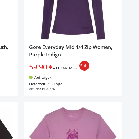
uth,
Gore Everyday Mid 1/4 Zip Women,
Purple Indigo
59,90 €
Sale
inkl. 19% Mwst.
Auf Lager.
In den Warenkorb
Lieferzeit: 2-3 Tage
Art.-Nr.:
P120776