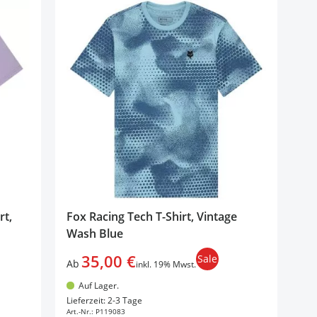
rt,
Fox Racing Tech T-Shirt, Vintage
Wash Blue
35,00 €
Sale
Ab
inkl. 19% Mwst.
Auf Lager.
In den Warenkorb
Lieferzeit: 2-3 Tage
Art.-Nr.:
P119083