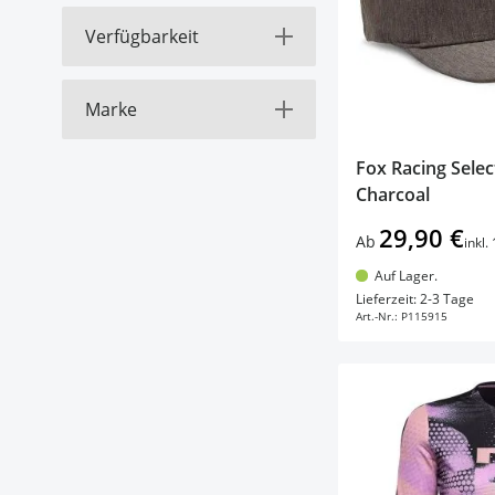
Verfügbarkeit
products available
L
(
38
)
filter
products available
M
(
31
)
products available
Auf Lager (grün)
(
67
)
products available
XL
(
28
)
Marke
Derzeit nicht
filter
products available
S
(
12
)
products available
lieferbar (rot)
(
27
)
products available
Fox Racing
(
63
)
Fox Racing Selec
products available
YXL
(
7
)
products available
Gobik
(
3
)
Charcoal
products available
XXL
(
6
)
products available
Gore
(
1
)
products available
YS
(
6
)
29,90 €
Ab
inkl
products available
Scott
(
1
)
products available
OS
(
5
)
Auf Lager.
products available
In d
S/M
(
5
)
Lieferzeit: 2-3 Tage
Art.-Nr.:
P115915
products available
YL
(
5
)
zeige mehr+