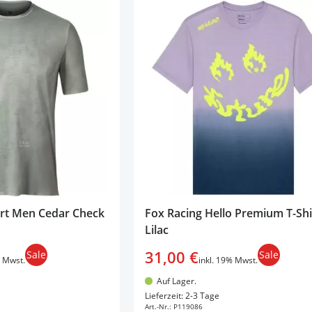
irt Men Cedar Check
Fox Racing Hello Premium T-Shi
Lilac
31,00 €
Sale
Sale
% Mwst.
inkl. 19% Mwst.
Auf Lager.
en Warenkorb
In den Warenkorb
Lieferzeit: 2-3 Tage
Art.-Nr.:
P119086