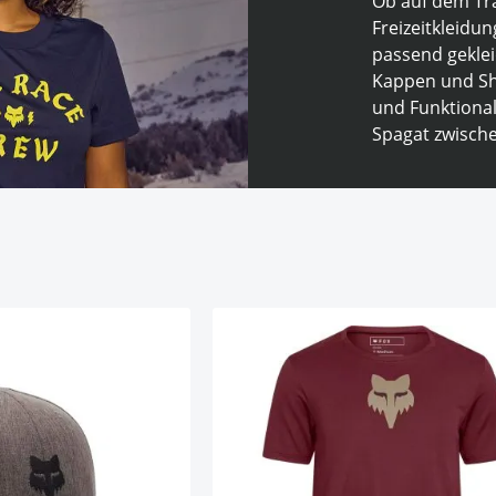
Ob auf dem Tra
Freizeitkleidu
passend geklei
Kappen und Sho
und Funktional
Spagat zwische