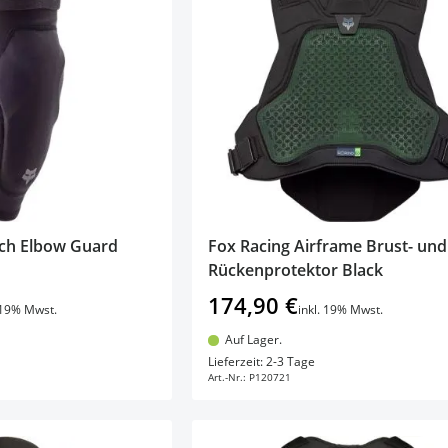
nch Elbow Guard
Fox Racing Airframe Brust- und
Rückenprotektor Black
174,90 €
. 19% Mwst.
inkl. 19% Mwst.
Auf Lager.
en Warenkorb
In den Warenkorb
Lieferzeit: 2-3 Tage
Art.-Nr.:
P120721