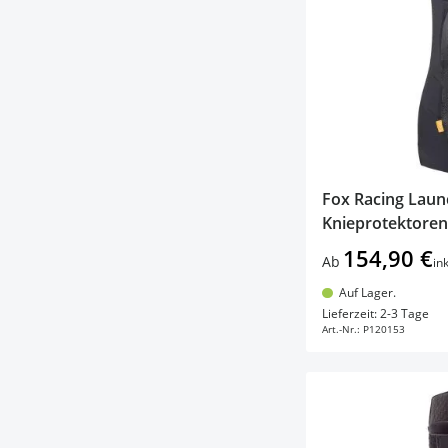
Fox Racing Launc
Knieprotektoren
154,90 €
Ab
in
Auf Lager.
In d
Lieferzeit: 2-3 Tage
Art.-Nr.:
P120153