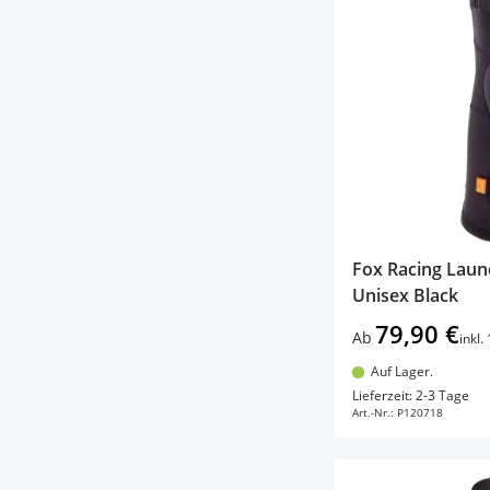
Fox Racing Lau
Unisex Black
79,90 €
Ab
inkl
Auf Lager.
In d
Lieferzeit: 2-3 Tage
Art.-Nr.:
P120718