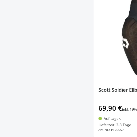
Scott Soldier El
69,90 €
inkl. 19
Auf Lager.
In d
Lieferzeit: 2-3 Tage
Art.-Nr.:
P120657