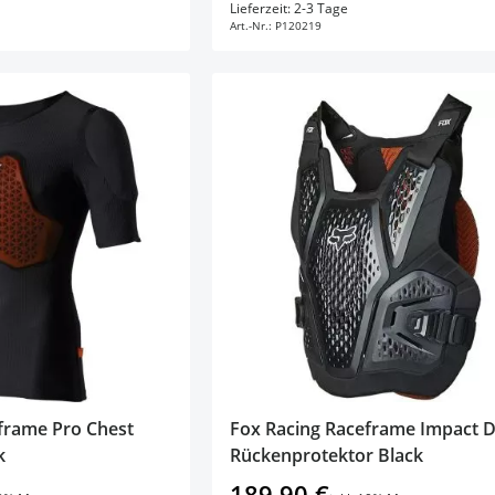
en Warenkorb
In den Warenkorb
Lieferzeit: 2-3 Tage
Art.-Nr.:
P120219
frame Pro Chest
Fox Racing Raceframe Impact 
k
Rückenprotektor Black
189,90 €