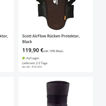
ktor,
Scott AirFlow Rücken Protektor,
Black
119,90 €
inkl. 19% Mwst.
Auf Lager.
In den Warenkorb
Lieferzeit: 2-3 Tage
Art.-Nr.:
P121372