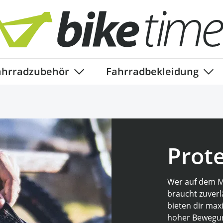
ahrradzubehör
Fahrradbekleidung
ory
enu for Fahrradteile category
Show submenu for Fahrradzubehör ca
Show
Prot
Wer auf dem M
braucht zuverl
bieten dir maxi
hoher Bewegung