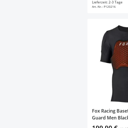
In d
Lieferzeit: 2-3 Tage
Art.-Nr.:
P120216
Fox Racing Base
Guard Men Blac
199,90 €