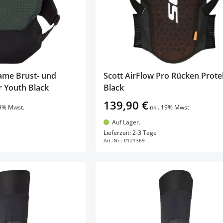
rame Brust- und
Scott AirFlow Pro Rücken Prote
 Youth Black
Black
139,90 €
19% Mwst.
inkl. 19% Mwst.
Auf Lager.
en Warenkorb
In den Warenkorb
Lieferzeit: 2-3 Tage
Art.-Nr.:
P121369