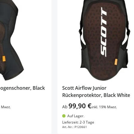
lbogenschoner, Black
Scott Airflow Junior
Rückenprotektor, Black White
99,90 €
Ab
% Mwst.
inkl. 19% Mwst.
Auf Lager.
en Warenkorb
In den Warenkorb
Lieferzeit: 2-3 Tage
Art.-Nr.:
P120661