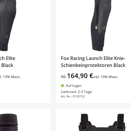
h Elite
Fox Racing Launch Elite Knie-
 Black
Schienbeinprotektoren Black
164,90 €
Ab
kl. 19% Mwst.
inkl. 19% Mwst.
Auf Lager.
en Warenkorb
In den Warenkorb
Lieferzeit: 2-3 Tage
Art.-Nr.:
P120152